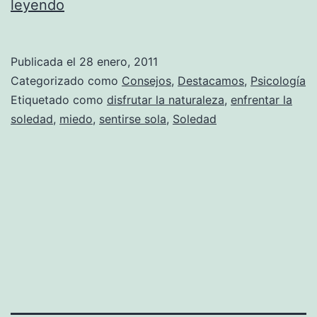
Estrategias
leyendo
para
enfrentar
Publicada el
28 enero, 2011
la
Categorizado como
Consejos
,
Destacamos
,
Psicología
soledad
Etiquetado como
disfrutar la naturaleza
,
enfrentar la
soledad
,
miedo
,
sentirse sola
,
Soledad