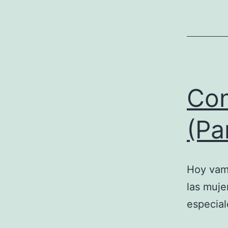
Con
(Pa
Hoy vamo
las muje
especial