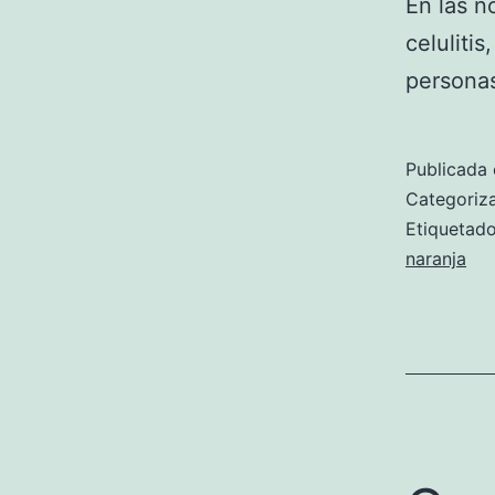
En las n
celuliti
personas
Publicada 
Categori
Etiqueta
naranja