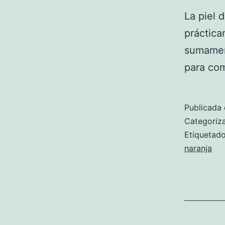
La piel 
práctica
sumamen
para com
Publicada 
Categori
Etiqueta
naranja