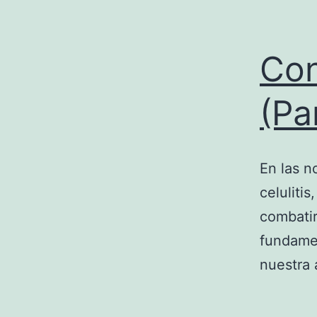
Con
(Pa
En las n
celuliti
combatir
fundamen
nuestra 