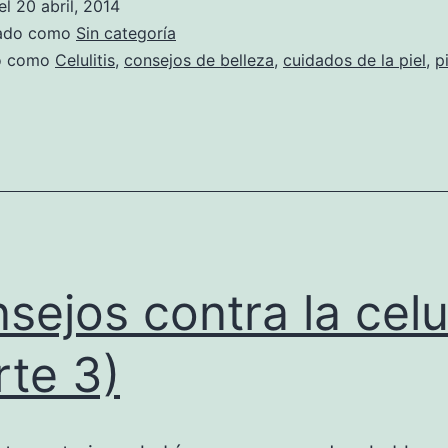
el
20 abril, 2014
zado como
Sin categoría
do como
Celulitis
,
consejos de belleza
,
cuidados de la piel
,
p
sejos contra la celul
rte 3)