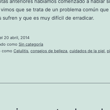
otas anteriores habíamos comenzado a hablar s
s, vimos que se trata de un problema común qu
 sufren y que es muy difícil de erradicar.
el
20 abril, 2014
zado como
Sin categoría
do como
Celulitis
,
consejos de belleza
,
cuidados de la piel
,
p