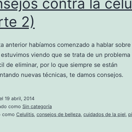
sejos contra la celul
rte 2)
ta anterior habíamos comenzado a hablar sobre 
s, estuvimos viendo que se trata de un problema
cil de eliminar, por lo que siempre se están
ntando nuevas técnicas, te damos consejos.
el
19 abril, 2014
zado como
Sin categoría
do como
Celulitis
,
consejos de belleza
,
cuidados de la piel
,
p