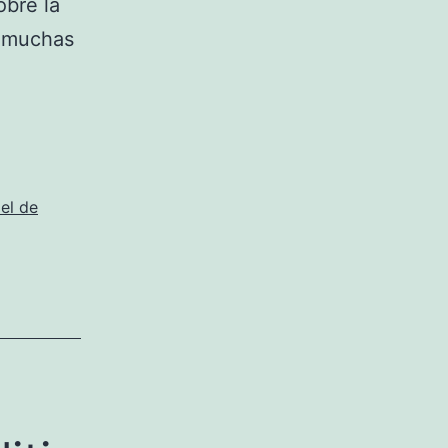
obre la
e muchas
iel de