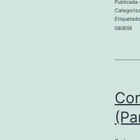
Publicada 
Categori
Etiqueta
naranja
Con
(Pa