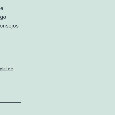
ue
lgo
consejos
piel de