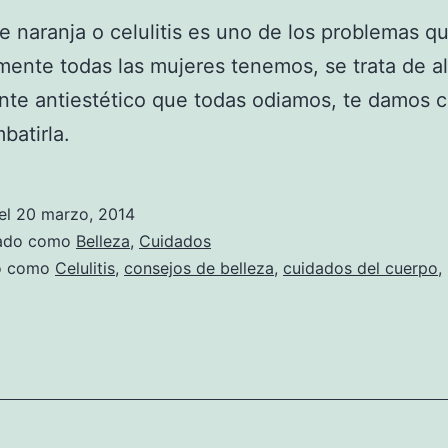
de naranja o celulitis es uno de los problemas q
mente todas las mujeres tenemos, se trata de a
te antiestético que todas odiamos, te damos 
batirla.
el
20 marzo, 2014
zado como
Belleza
,
Cuidados
do como
Celulitis
,
consejos de belleza
,
cuidados del cuerpo
,