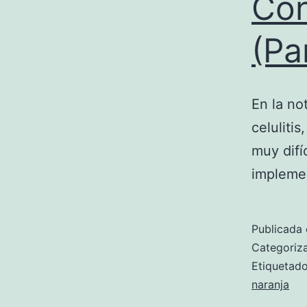
Con
(Pa
En la no
celuliti
muy difí
impleme
Publicada 
Categori
Etiqueta
naranja