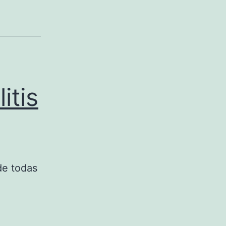
itis
de todas