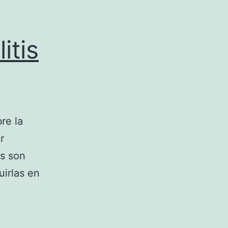
itis
re la
r
es son
irlas en