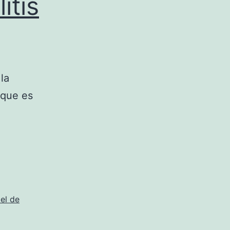
itis
la
 que es
iel de