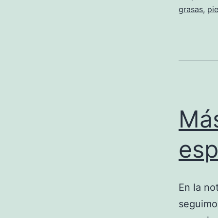
grasas
,
pi
Más
esp
En la no
seguimos