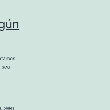
egún
ontamos
l sea
s
,
pieles