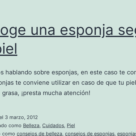
oge una esponja s
iel
s hablando sobre esponjas, en este caso te c
njas te conviene utilizar en caso de que tu pie
 grasa, ¡presta mucha atención!
el
3 marzo, 2012
zado como
Belleza
,
Cuidados
,
Piel
do como
consejos de belleza
,
consejos de esponjas
,
esponja