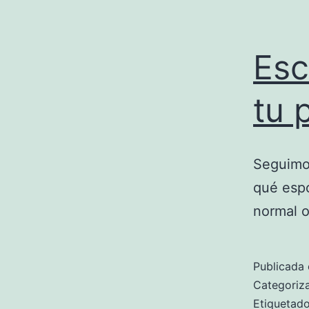
Esc
tu p
Seguimo
qué espo
normal o
Publicada 
Categori
Etiqueta