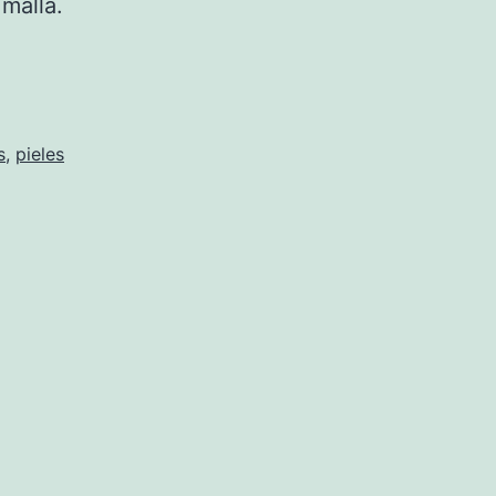
 malla.
s
,
pieles