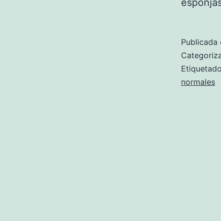
esponjas
Publicada 
Categori
Etiqueta
normales