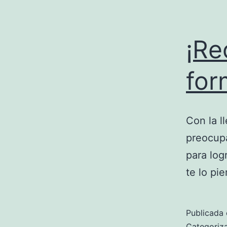
¡Re
for
Con la 
preocupa
para log
te lo pie
Publicada 
Categori