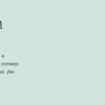
n
 a
 consejo
ud. ¡No