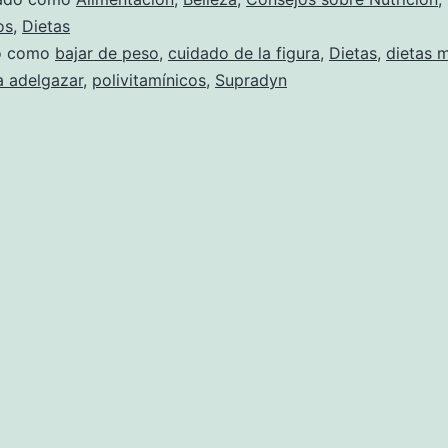
os
,
Dietas
do como
bajar de peso
,
cuidado de la figura
,
Dietas
,
dietas m
a adelgazar
,
polivitamínicos
,
Supradyn