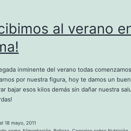
cibimos al verano e
ma!
llegada inminente del verano todas comenzamos
rnos por nuestra figura, hoy te damos un buen
rar bajar esos kilos demás sin dañar nuestra sal
rdas!
el
18 mayo, 2011
zado como
Alimentación
,
Belleza
,
Consejos sobre Nutrición
,