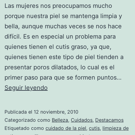
Las mujeres nos preocupamos mucho
porque nuestra piel se mantenga limpia y
bella, aunque muchas veces se nos hace
difícil. Es en especial un problema para
quienes tienen el cutis graso, ya que,
quienes tienen este tipo de piel tienden a
presentar poros dilatados, lo cual es el
primer paso para que se formen puntos…
Consejos
Seguir leyendo
para
cerrar
Publicada el
12 noviembre, 2010
los
Categorizado como
Belleza
,
Cuidados
,
Destacamos
poros
Etiquetado como
cuidado de la piel
,
cutis
,
limpieza de