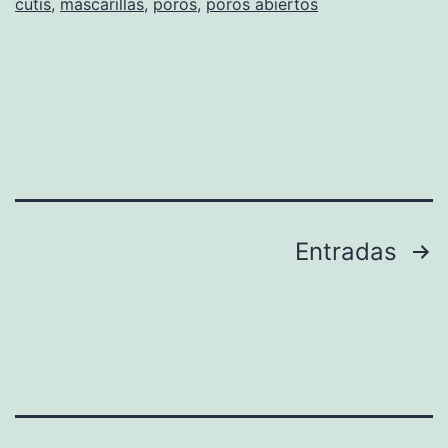
cutis
,
mascarillas
,
poros
,
poros abiertos
Paginación
Entradas
de
entradas