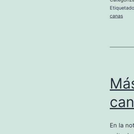
Etiqueta
canas
Más
can
En la no