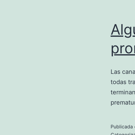
Alg
pro
Las cana
todas tr
terminan
prematu
Publicada 
Categori