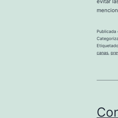
evitar l
menciona
Publicada 
Categori
Etiqueta
canas
,
pre
Con