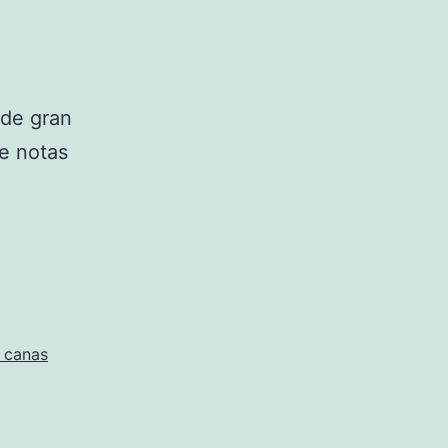
 de gran
de notas
r canas