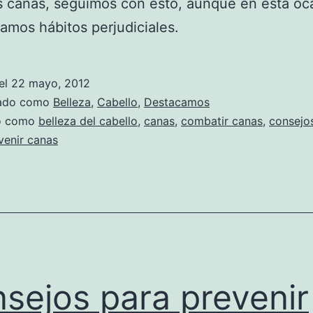
as canas, seguimos con esto, aunque en esta oc
mos hábitos perjudiciales.
el
22 mayo, 2012
zado como
Belleza
,
Cabello
,
Destacamos
do como
belleza del cabello
,
canas
,
combatir canas
,
consejo
venir canas
sejos para prevenir