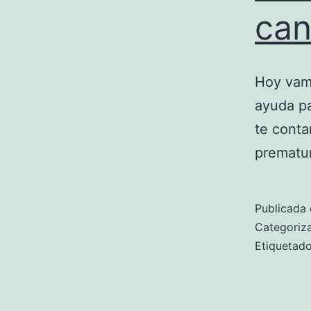
can
Hoy vam
ayuda pa
te conta
prematu
Publicada 
Categori
Etiqueta