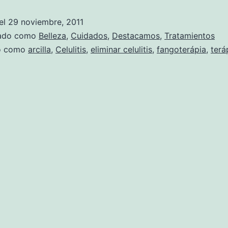
el
29 noviembre, 2011
zado como
Belleza
,
Cuidados
,
Destacamos
,
Tratamientos
do como
arcilla
,
Celulitis
,
eliminar celulitis
,
fangoterápia
,
terá