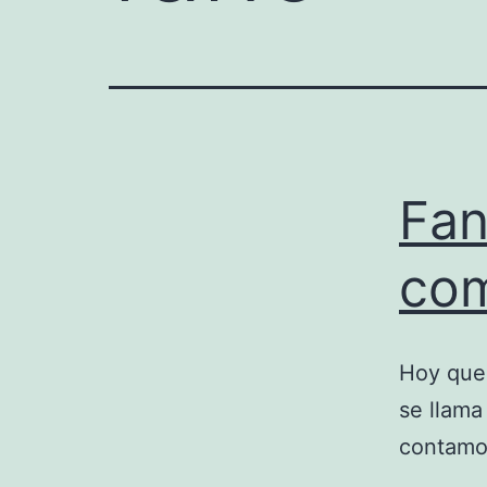
Fan
com
Hoy quer
se llama
contamos