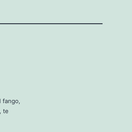
l fango,
, te