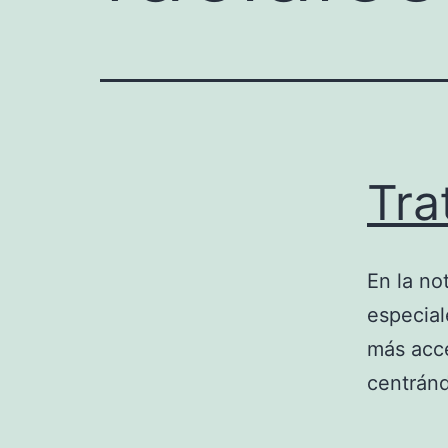
Tra
En la no
especial
más acce
centránd