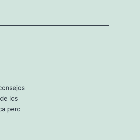
consejos
 de los
ca pero