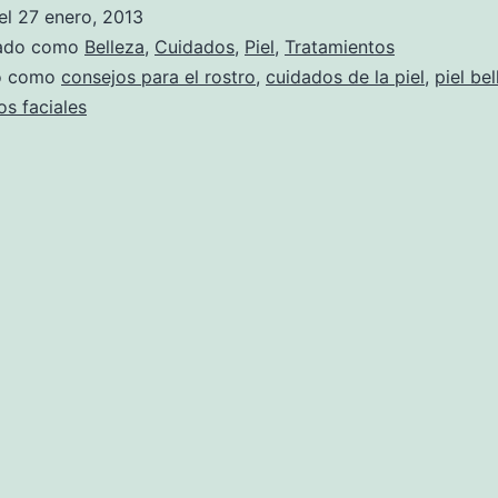
el
27 enero, 2013
zado como
Belleza
,
Cuidados
,
Piel
,
Tratamientos
do como
consejos para el rostro
,
cuidados de la piel
,
piel bel
os faciales