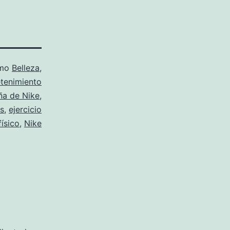
omo
Belleza
,
etenimiento
a de Nike
,
as
,
ejercicio
físico
,
Nike