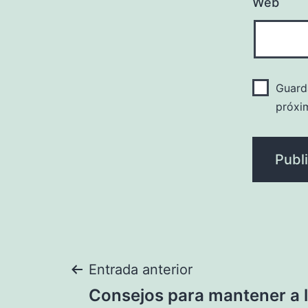
Web
Guard
próxi
Navegación
Entrada anterior
Consejos para mantener a l