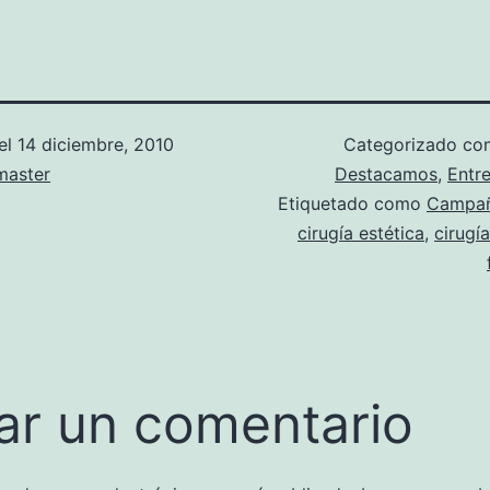
el
14 diciembre, 2010
Categorizado c
aster
Destacamos
,
Entr
Etiquetado como
Campañ
cirugía estética
,
cirugí
ar un comentario