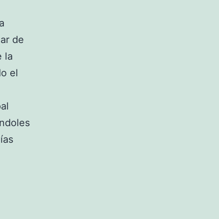
a
gar de
 la
o el
al
ándoles
ías