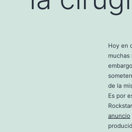
Hoy en d
muchas m
embargo,
sometern
de la mi
Es por 
Rockstar
anuncio
producid