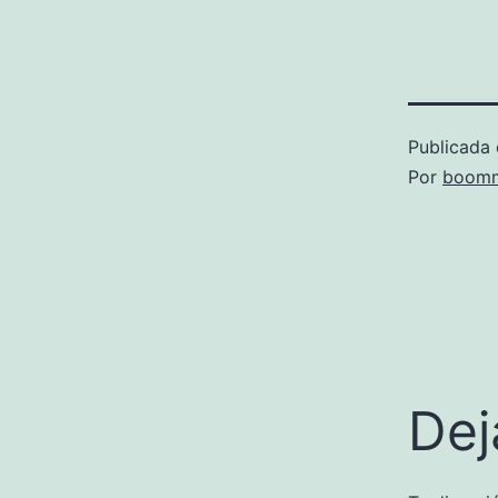
Publicada 
Por
boomm
Dej