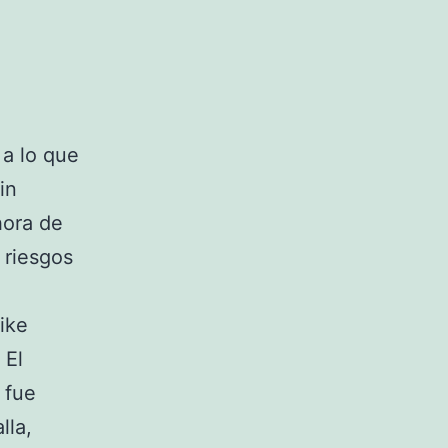
 a lo que
in
hora de
 riesgos
ike
 El
 fue
lla,