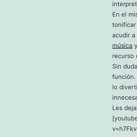
interpre
En el mi
tonifica
acudir a
música
y
recurso 
Sin duda
función.
lo diver
innecesa
Les deja
[youtub
v=h7Fkv