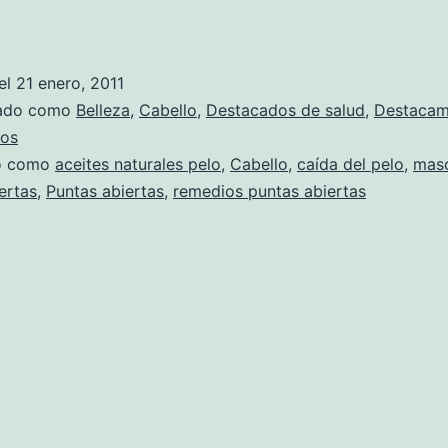
Puntas
abiertas,
¡ayuda!
el
21 enero, 2011
zado como
Belleza
,
Cabello
,
Destacados de salud
,
Destaca
tos
do como
aceites naturales pelo
,
Cabello
,
caída del pelo
,
masc
ertas
,
Puntas abiertas
,
remedios puntas abiertas