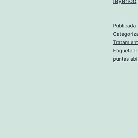
leyendo
Publicada 
Categori
Tratamien
Etiqueta
puntas abi