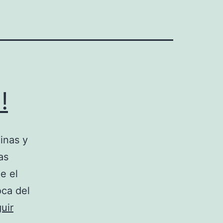
!
inas y
as
e el
oca del
uir