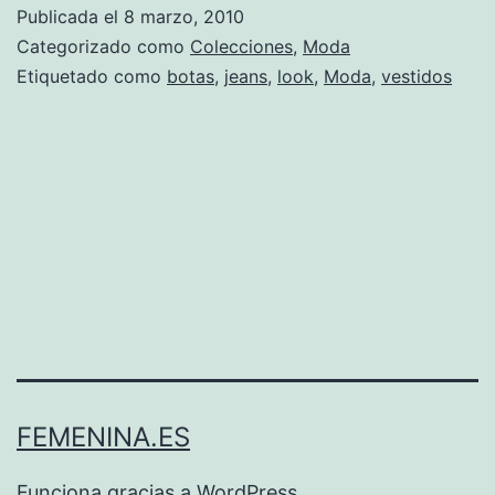
Oeste
Publicada el
8 marzo, 2010
se
Categorizado como
Colecciones
,
Moda
adueña
Etiquetado como
botas
,
jeans
,
look
,
Moda
,
vestidos
de
las
pasarela
FEMENINA.ES
Funciona gracias a
WordPress
.