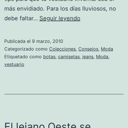
más envidiado. Para los días lluviosos, no
Consejos
debe faltar…
Seguir leyendo
de
moda,
Publicada el
9 marzo, 2010
para
Categorizado como
Colecciones
,
Consejos
,
Moda
verte
Etiquetado como
botas
,
camisetas
,
jeans
,
Moda
,
vestuario
elegante
en
pleno
invierno
El lejano Oeste se