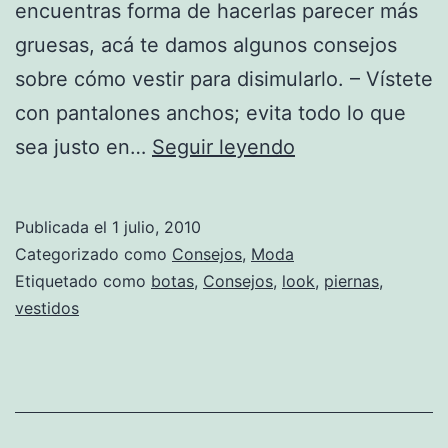
encuentras forma de hacerlas parecer más
gruesas, acá te damos algunos consejos
sobre cómo vestir para disimularlo. – Vístete
con pantalones anchos; evita todo lo que
Cómo
sea justo en…
Seguir leyendo
vestir
si
Publicada el
1 julio, 2010
tienes
Categorizado como
Consejos
,
Moda
piernas
Etiquetado como
botas
,
Consejos
,
look
,
piernas
,
vestidos
delgadas