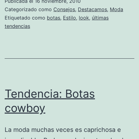
Publicada el
16 noviembre, 2010
para
Categorizado como
Consejos
,
Destacamos
,
Moda
este
Etiquetado como
botas
,
Estilo
,
look
,
últimas
tendencias
invierno
Tendencia: Botas
cowboy
La moda muchas veces es caprichosa e