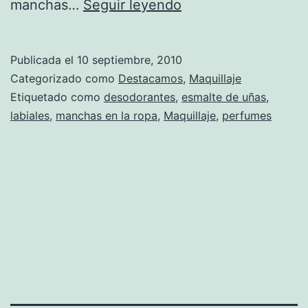
Consejos
manchas…
Seguir leyendo
para
quitar
Publicada el
10 septiembre, 2010
manchas
Categorizado como
Destacamos
,
Maquillaje
de
Etiquetado como
desodorantes
,
esmalte de uñas
,
labiales
,
manchas en la ropa
,
Maquillaje
,
perfumes
cosméticos