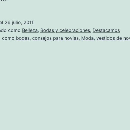
el
26 julio, 2011
zado como
Belleza
,
Bodas y celebraciones
,
Destacamos
do como
bodas
,
consejos para novias
,
Moda
,
vestidos de no