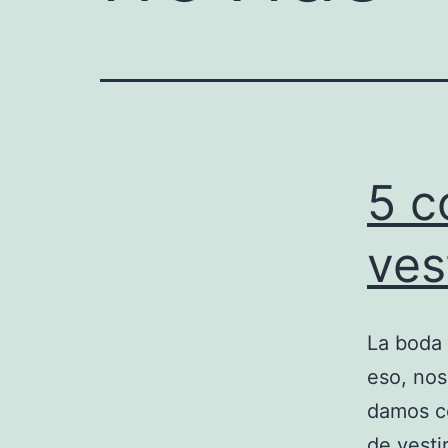
5 c
ves
La boda 
eso, nos
damos co
de vestir