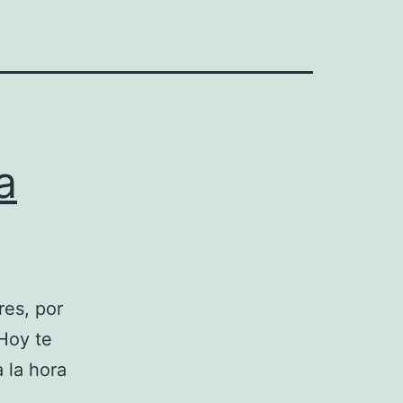
a
res, por
Hoy te
 la hora