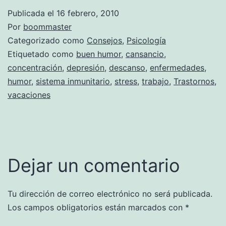
Publicada el
16 febrero, 2010
Por
boommaster
Categorizado como
Consejos
,
Psicología
Etiquetado como
buen humor
,
cansancio
,
concentración
,
depresión
,
descanso
,
enfermedades
,
humor
,
sistema inmunitario
,
stress
,
trabajo
,
Trastornos
,
vacaciones
Dejar un comentario
Tu dirección de correo electrónico no será publicada.
Los campos obligatorios están marcados con
*