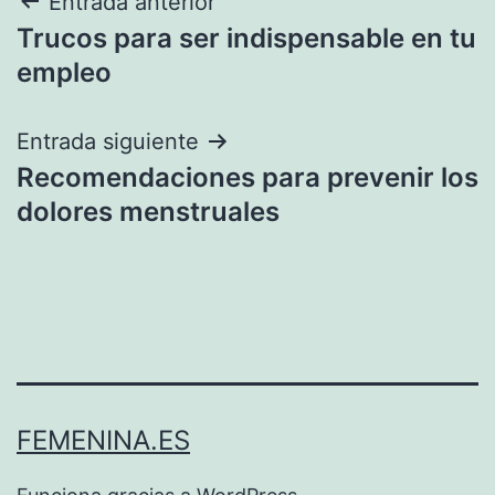
Navegación
Entrada anterior
Trucos para ser indispensable en tu
de
empleo
entradas
Entrada siguiente
Recomendaciones para prevenir los
dolores menstruales
FEMENINA.ES