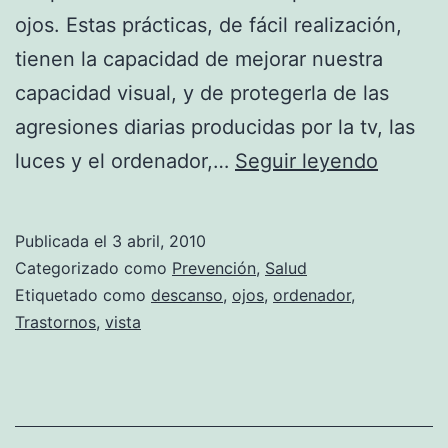
ojos. Estas prácticas, de fácil realización,
tienen la capacidad de mejorar nuestra
capacidad visual, y de protegerla de las
agresiones diarias producidas por la tv, las
Cuida
luces y el ordenador,…
Seguir leyendo
tu
vista
Publicada el
3 abril, 2010
siguie
Categorizado como
Prevención
,
Salud
pasos
Etiquetado como
descanso
,
ojos
,
ordenador
,
Trastornos
,
vista
fáciles