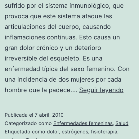
sufrido por el sistema inmunológico, que
provoca que este sistema ataque las
articulaciones del cuerpo, causando
inflamaciones continuas. Esto causa un
gran dolor crónico y un deterioro
irreversible del esqueleto. Es una
enfermedad típica del sexo femenino. Con
una incidencia de dos mujeres por cada
¿Qué
hombre que la padece.…
Seguir leyendo
es
la
Publicada el
7 abril, 2010
Artrit
Categorizado como
Enfermedades femeninas
,
Salud
Reum
Etiquetado como
dolor
,
estrógenos
,
fisioterapia
,