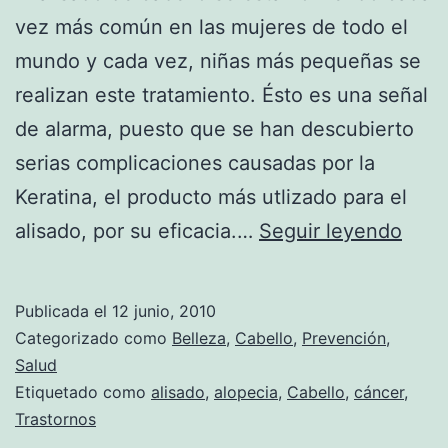
vez más común en las mujeres de todo el
mundo y cada vez, niñas más pequeñas se
realizan este tratamiento. Ésto es una señal
de alarma, puesto que se han descubierto
serias complicaciones causadas por la
Keratina, el producto más utlizado para el
Los
alisado, por su eficacia.…
Seguir leyendo
pelig
del
Publicada el
12 junio, 2010
alis
Categorizado como
Belleza
,
Cabello
,
Prevención
,
perm
Salud
Etiquetado como
alisado
,
alopecia
,
Cabello
,
cáncer
,
real
Trastornos
con