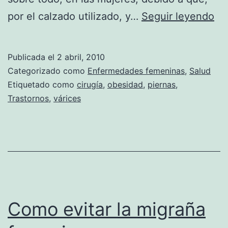
Vá
por el calzado utilizado, y…
Seguir leyendo
un
ma
Publicada el
2 abril, 2010
típ
Categorizado como
Enfermedades femeninas
,
Salud
de
Etiquetado como
cirugía
,
obesidad
,
piernas
,
Trastornos
,
várices
las
pi
de
mu
Como evitar la migraña