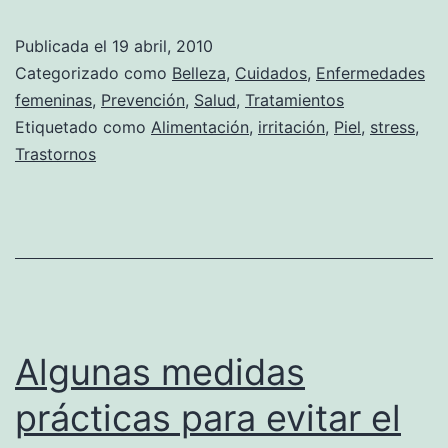
rostro
Publicada el
19 abril, 2010
de
Categorizado como
Belleza
,
Cuidados
,
Enfermedades
la
femeninas
,
Prevención
,
Salud
,
Tratamientos
Etiquetado como
Alimentación
,
irritación
,
Piel
,
stress
,
irritació
Trastornos
Algunas medidas
prácticas para evitar el