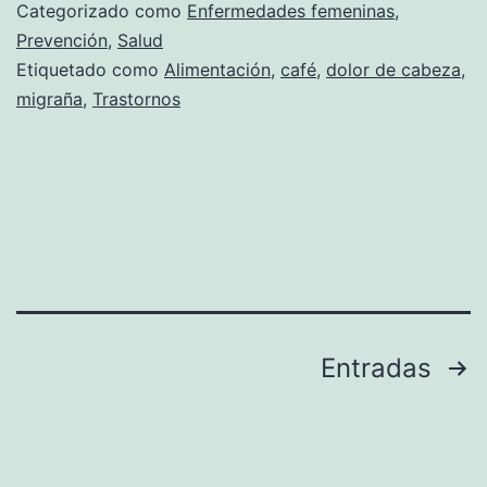
migraña
Categorizado como
Enfermedades femeninas
,
femenina
Prevención
,
Salud
Etiquetado como
Alimentación
,
café
,
dolor de cabeza
,
migraña
,
Trastornos
Paginación
Entradas
de
entradas