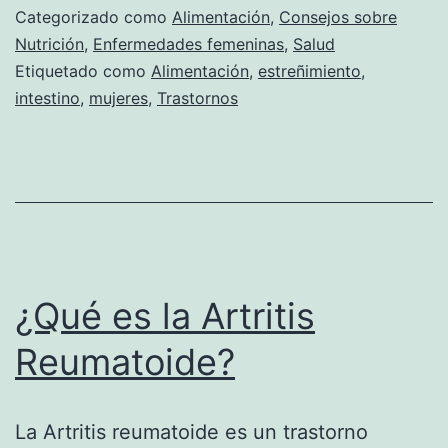
pa
Categorizado como
Alimentación
,
Consejos sobre
ev
Nutrición
,
Enfermedades femeninas
,
Salud
Etiquetado como
Alimentación
,
estreñimiento
,
el
intestino
,
mujeres
,
Trastornos
es
¿Qué es la Artritis
Reumatoide?
La Artritis reumatoide es un trastorno