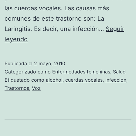
las cuerdas vocales. Las causas más
comunes de este trastorno son: La
Laringitis. Es decir, una infección…
Seguir
Remedios
leyendo
caseros
para
Publicada el
2 mayo, 2010
la
Categorizado como
Enfermedades femeninas
,
Salud
Disfonía
Etiquetado como
alcohol
,
cuerdas vocales
,
infección
,
Trastornos
,
Voz