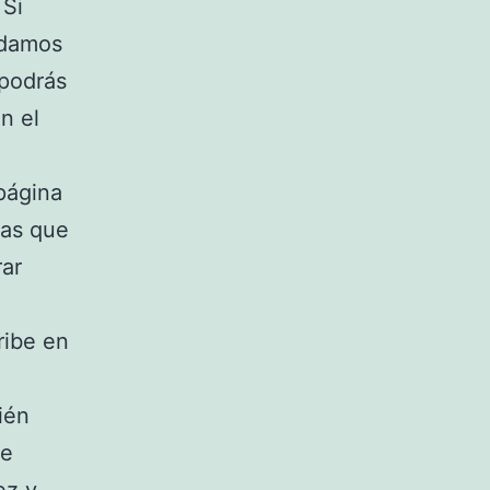
 Si
ndamos
 podrás
n el
página
sas que
rar
ribe en
ién
ue