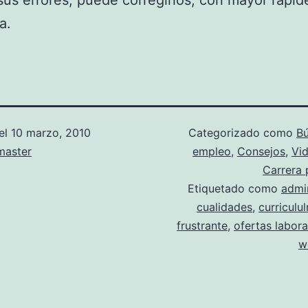
us errores, puede corregirlos, con mayor rapid
a.
el
10 marzo, 2010
Categorizado como
B
aster
empleo
,
Consejos
,
Vid
Carrera 
Etiquetado como
admin
cualidades
,
curriculu
frustrante
,
ofertas labora
w