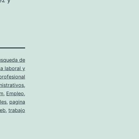
ez y
úsqueda de
a laboral y
profesional
istrativos
,
lm
,
Empleo
,
les
,
pagina
eb
,
trabajo