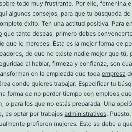
 y sobre todo muy frustrante. Por ello, femenina.e
quí algunos consejos, para que tu búsqueda d
ompleto éxito. Ten una actitud positiva: Para e
o
que tanto deseas, primero debes convencerte 
e que lo mereces. Ésta es la mejor forma de pe
eadores, de que no existe nadie mejor que tú, 
eguridad al hablar, firmeza y confianza, son cu
transforman en la empleada que toda
empresa
d
 área donde quieres trabajar: Especificar tu bús
na forma de no perder tiempo con empleos que
n, o para los que no estás preparada. Una opci
e, es optar por trabajos
administrativos
. Puesto
sualmente prefieren mujeres. Esto se debe a qu