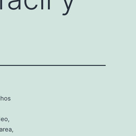
chos
leo,
area,