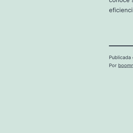
conoce s
eficienci
Publicada 
Por
boomm