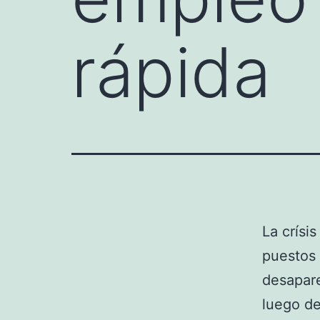
rápida
La crísi
puestos 
desapar
luego de