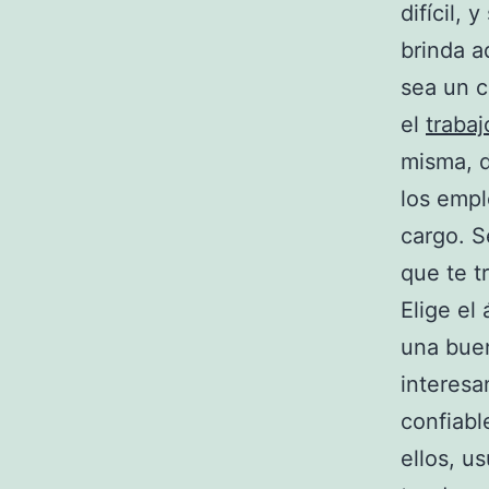
difícil,
brinda a
sea un c
el
trabaj
misma, d
los empl
cargo. S
que te 
Elige el
una bue
interesa
confiabl
ellos, u