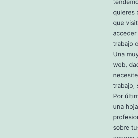
tendemos
quieres
que visi
acceder 
trabajo d
Una muy 
web, dad
necesite
trabajo,
Por últi
una hoja
profesio
sobre tu