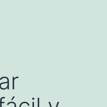
ar
ácil y