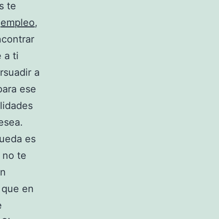
s te
e
empleo
,
ncontrar
a ti
rsuadir a
para ese
alidades
esea.
queda es
 no te
ón
, que en
e