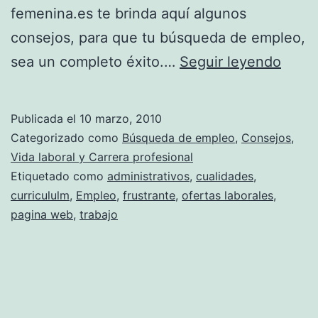
femenina.es te brinda aquí algunos
consejos, para que tu búsqueda de empleo,
Tips
sea un completo éxito.…
Seguir leyendo
para
encon
Publicada el
10 marzo, 2010
empl
Categorizado como
Búsqueda de empleo
,
Consejos
,
de
Vida laboral y Carrera profesional
Etiquetado como
administrativos
,
cualidades
,
form
curricululm
,
Empleo
,
frustrante
,
ofertas laborales
,
fácil
pagina web
,
trabajo
y
rápid