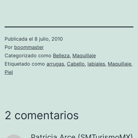
Publicada el
8 julio, 2010
Por
boommaster
Categorizado como
Belleza
,
Maquillaje
Etiquetado como
arrugas
,
Cabello
,
labiales
,
Maquillaje
,
Piel
2 comentarios
Patricia Arce (SMTurismoMX)