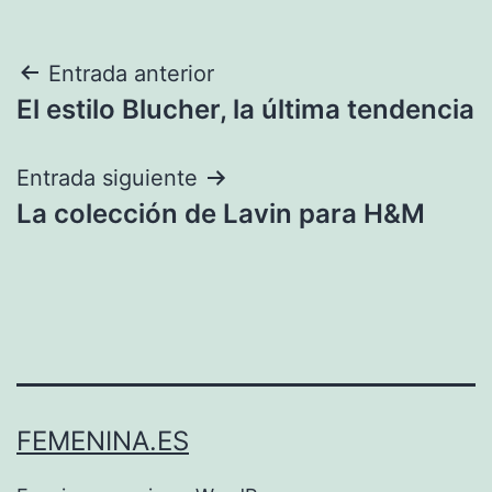
Navegación
Entrada anterior
El estilo Blucher, la última tendencia
de
entradas
Entrada siguiente
La colección de Lavin para H&M
FEMENINA.ES