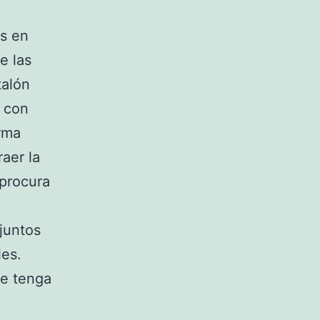
as en
e las
talón
s con
rma
raer la
 procura
juntos
les.
e tenga