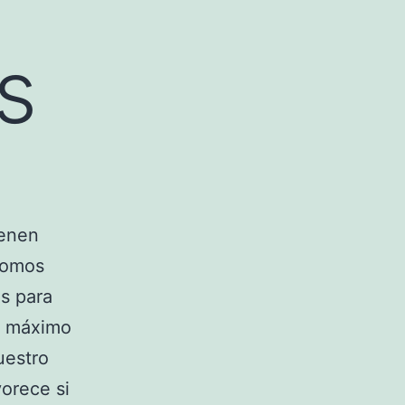
s
ienen
 somos
es para
l máximo
uestro
vorece si