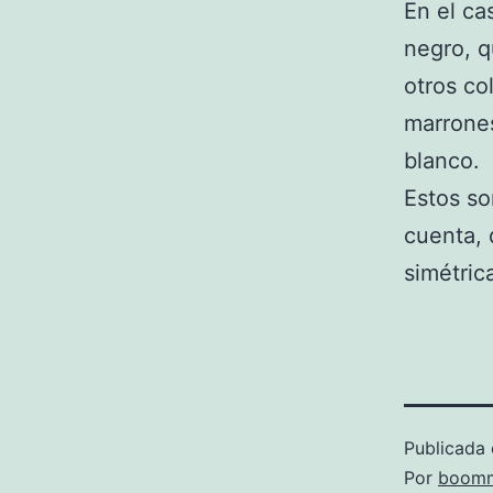
En el ca
negro, q
otros co
marrones
blanco.
Estos so
cuenta, 
simétric
Publicada 
Por
boomm