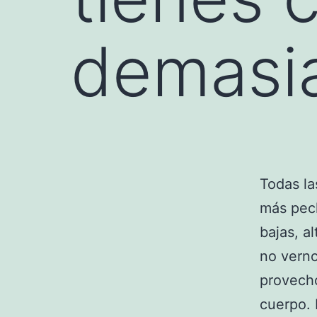
demasi
Todas l
más pech
bajas, a
no verno
provecho
cuerpo. 