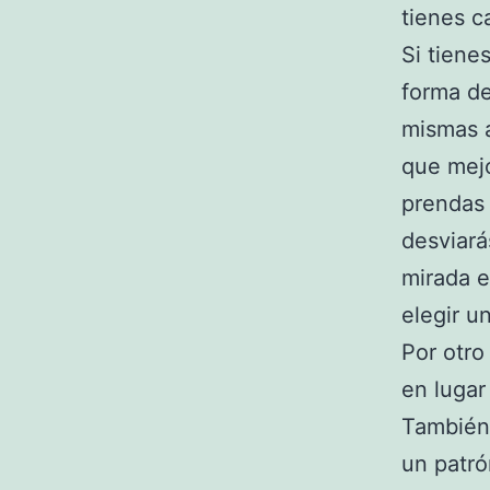
tienes c
Si tiene
forma de
mismas a
que mejo
prendas 
desviará
mirada e
elegir u
Por otro
en lugar
También
un patró