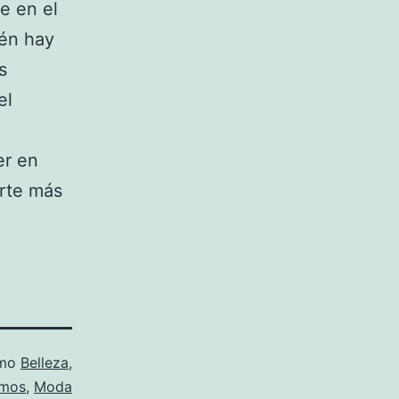
e en el
ién hay
s
el
er en
erte más
omo
Belleza
,
amos
,
Moda