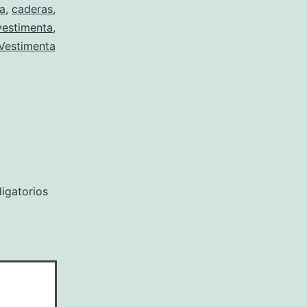
za
,
caderas
,
vestimenta
,
Vestimenta
igatorios