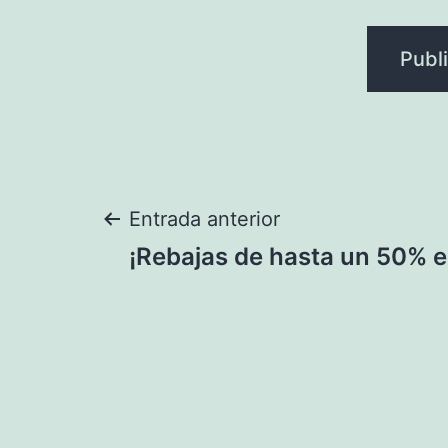
Navegación
Entrada anterior
¡Rebajas de hasta un 50% 
de
entradas