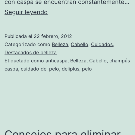
con caspa se encuentran constantemente…
Consejos
Seguir leyendo
para
cabello
Publicada el
22 febrero, 2012
con
Categorizado como
Belleza
,
Cabello
,
Cuidados
,
caspa
Destacados de belleza
Etiquetado como
anticaspa
,
Belleza
,
Cabello
,
champús
caspa
,
cuidado del pelo
,
deliplus
,
pelo
Consejos para eliminar