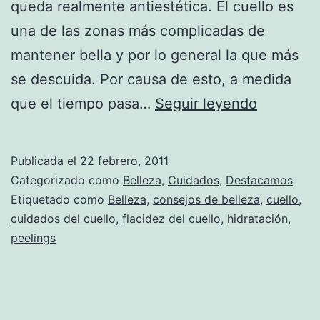
queda realmente antiestética. El cuello es
una de las zonas más complicadas de
mantener bella y por lo general la que más
se descuida. Por causa de esto, a medida
Consejos
que el tiempo pasa…
Seguir leyendo
para
evitar
Publicada el
22 febrero, 2011
la
Categorizado como
Belleza
,
Cuidados
,
Destacamos
flacidez
Etiquetado como
Belleza
,
consejos de belleza
,
cuello
,
cuidados del cuello
,
flacidez del cuello
,
hidratación
,
en
peelings
el
cuello