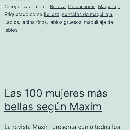
Categorizado como
Belleza
,
Destacamos
,
Maquillaje
Etiquetado como
Belleza
,
consejos de maquillaje
,
Labios
,
labios finos
,
labios gruesos
,
maquillaje de
labios
Las 100 mujeres más
bellas según Maxim
La revista Maxim presenta como todos los