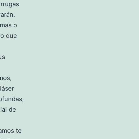
arrugas
arán.
umas o
ro que
us
mos,
láser
rofundas,
ial de
amos te