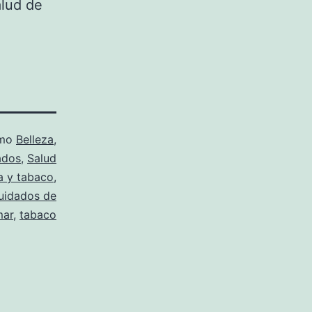
alud de
omo
Belleza
,
ados
,
Salud
a y tabaco
,
uidados de
mar
,
tabaco