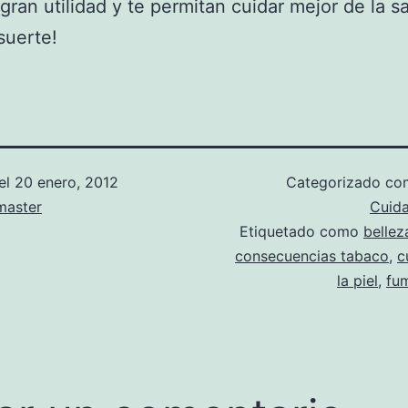
gran utilidad y te permitan cuidar mejor de la s
¡suerte!
el
20 enero, 2012
Categorizado c
aster
Cuid
Etiquetado como
bellez
consecuencias tabaco
,
c
la piel
,
fu