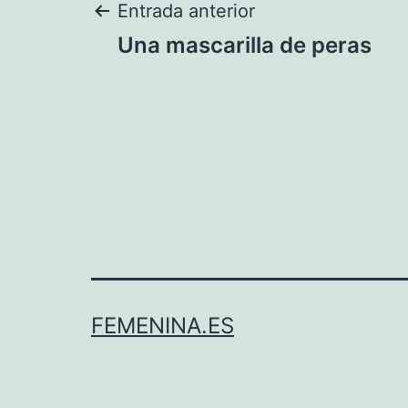
Navegación
Entrada anterior
Una mascarilla de peras
de
entradas
FEMENINA.ES