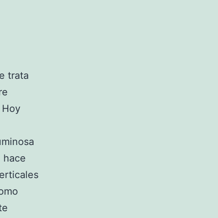
e trata
re
. Hoy
luminosa
n hace
rticales
como
te