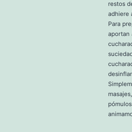
restos 
adhiere a
Para pre
aportan
cucharad
suciedad
cucharad
desinfla
Simpleme
masajes,
pómulos 
animamos