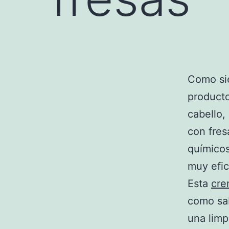
Como si
producto
cabello,
con fres
químicos
muy efic
Esta
cre
como sab
una limp