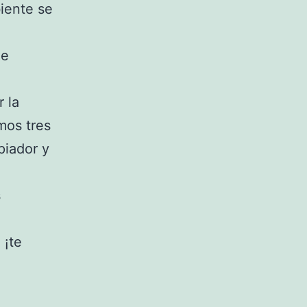
iente se
ue
 la
mos tres
piador y
s
 ¡te