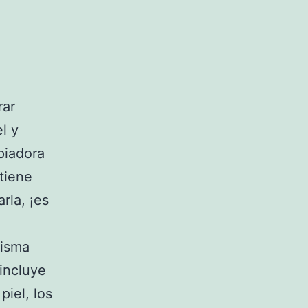
rar
l y
piadora
tiene
rla, ¡es
misma
incluye
iel, los