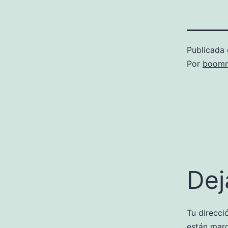
Publicada 
Por
boomm
Dej
Tu direcci
están mar