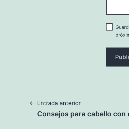
Guard
próxi
Navegación
Entrada anterior
Consejos para cabello con
de