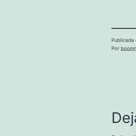
Publicada 
Por
boomm
Dej