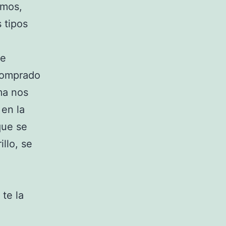
emos,
 tipos
de
 comprado
ma nos
 en la
que se
llo, se
te la