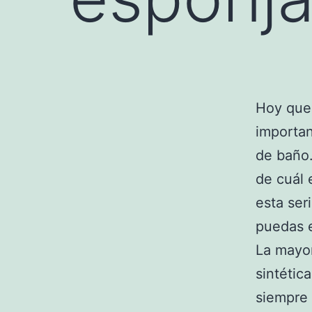
Hoy que
importan
de baño
de cuál 
esta ser
puedas e
La mayor
sintétic
siempre 