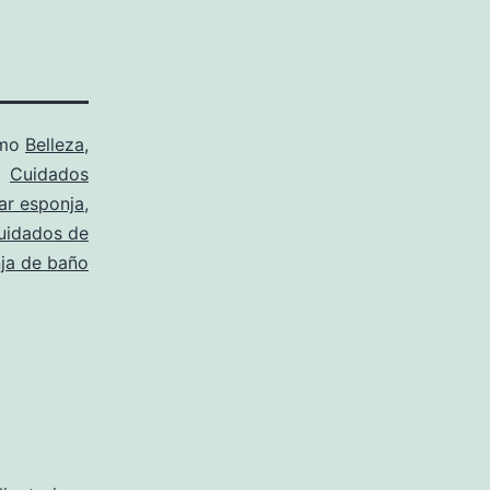
omo
Belleza
,
Cuidados
ar esponja
,
uidados de
ja de baño