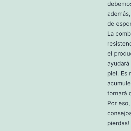
debemos
además, 
de espon
La combi
resisten
el produ
ayudará 
piel. Es
acumulen
tornará 
Por eso,
consejos
pierdas!