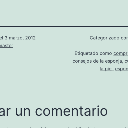
el
3 marzo, 2012
Categorizado c
aster
Etiquetado como
compr
consejos de la esponja
,
c
la piel
,
espon
ar un comentario