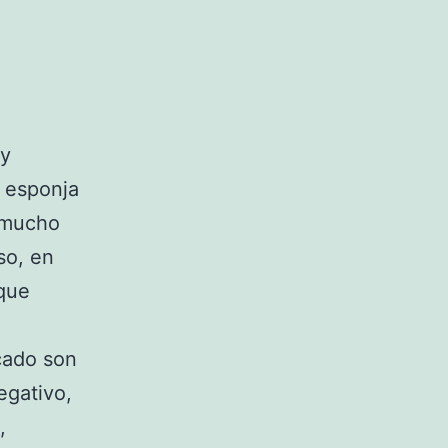
uy
a esponja
 mucho
so, en
que
cado son
egativo,
,