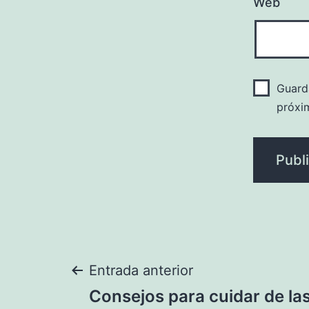
Web
Guard
próxi
Navegación
Entrada anterior
Consejos para cuidar de la