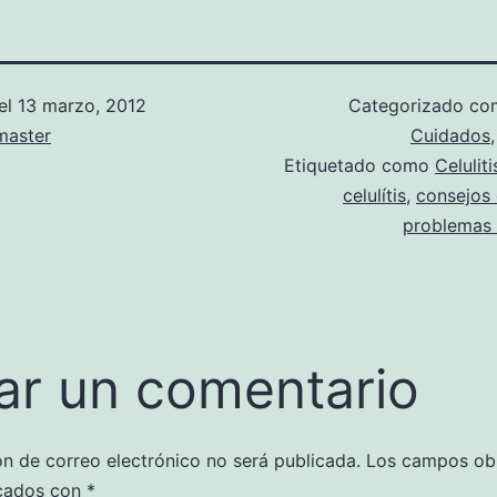
el
13 marzo, 2012
Categorizado c
aster
Cuidados
Etiquetado como
Celuliti
celulítis
,
consejos 
problemas d
ar un comentario
ón de correo electrónico no será publicada.
Los campos obl
cados con
*