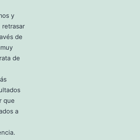
os y
 retrasar
ravés de
s muy
rata de
.
más
ultados
r que
ados a
encia.