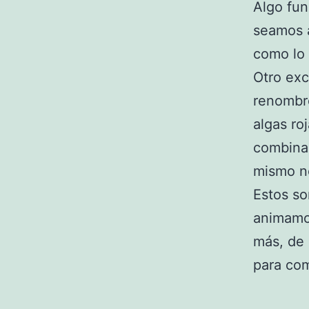
Algo fun
seamos a
como lo 
Otro exc
renombre
algas ro
combinad
mismo no
Estos so
animamo
más, de 
para com