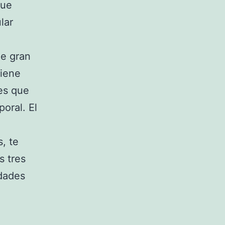
que
lar
de gran
tiene
tes que
oral. El
, te
s tres
idades