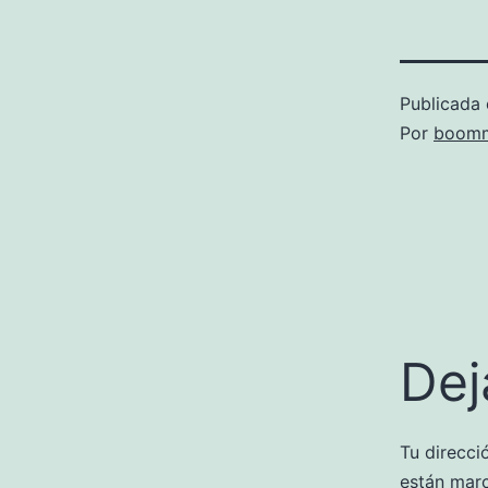
Publicada 
Por
boomm
Dej
Tu direcci
están mar