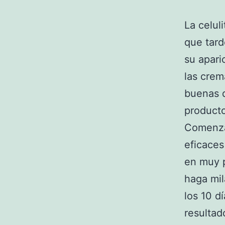
La celul
que tard
su apari
las crem
buenas q
producto
Comenza
eficaces
en muy 
haga mil
los 10 d
resultad