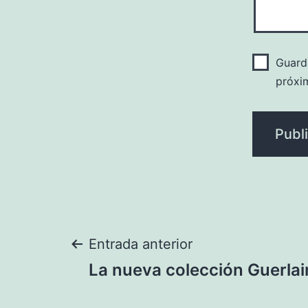
Guard
próxi
Navegación
Entrada anterior
La nueva colección Guerlai
de