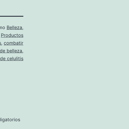
omo
Belleza
,
,
Productos
s
,
combatir
de belleza
,
e celulitis
igatorios