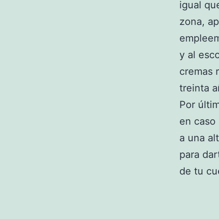
igual qu
zona, ap
empleemo
y al esc
cremas r
treinta 
Por últi
en caso 
a una al
para dar
de tu cue