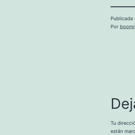
Publicada 
Por
boomm
Dej
Tu direcci
están mar