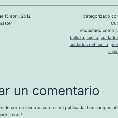
el
15 abril, 2012
Categorizado c
aster
Cui
Etiquetado como
c
belleza
,
cuello
,
cuidados
cuidados del cuello
,
piel
salud
ar un comentario
ón de correo electrónico no será publicada.
Los campos obl
cados con
*