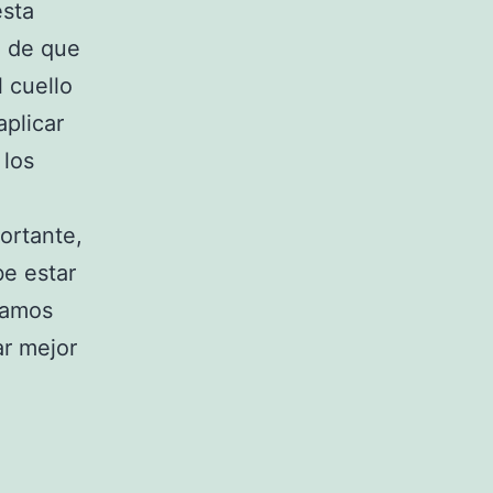
esta
o de que
 cuello
plicar
 los
.
ortante,
e estar
íamos
ar mejor