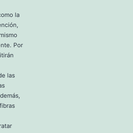
como la
ención,
l mismo
nte. Por
tirán
de las
as
Además,
fibras
ratar