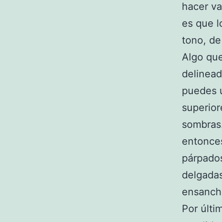
hacer v
es que 
tono, de
Algo que
delinead
puedes u
superior
sombras.
entonces
párpados
delgadas
ensanch
Por últi