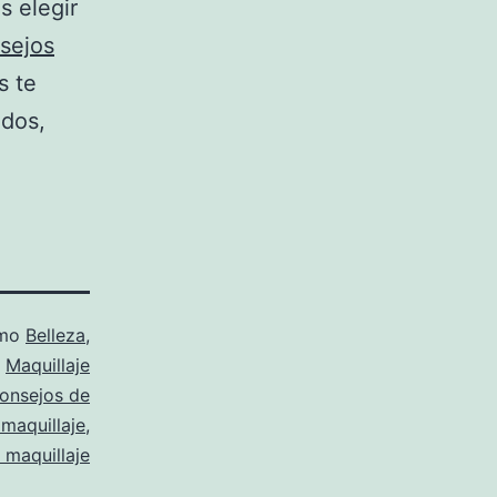
s elegir
sejos
s te
ados,
omo
Belleza
,
Maquillaje
onsejos de
maquillaje
,
 maquillaje