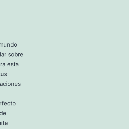
 mundo
lar sobre
ara esta
sus
naciones
rfecto
 de
mite