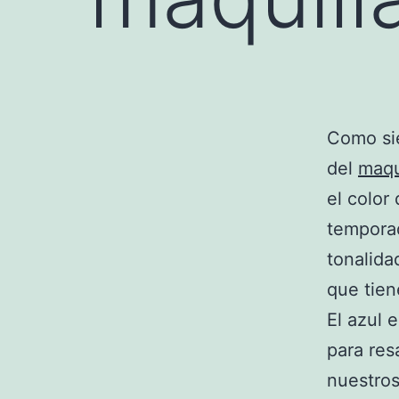
Como sie
del
maqu
el color
temporad
tonalida
que tien
El azul 
para res
nuestros