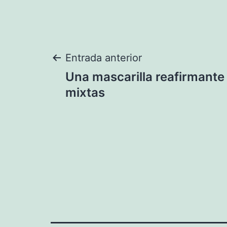
Navegación
Entrada anterior
Una mascarilla reafirmante 
de
mixtas
entradas