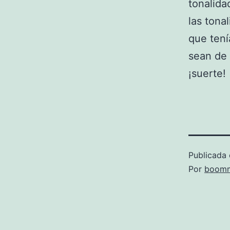
tonalida
las tona
que tení
sean de 
¡suerte!
Publicada 
Por
boomm