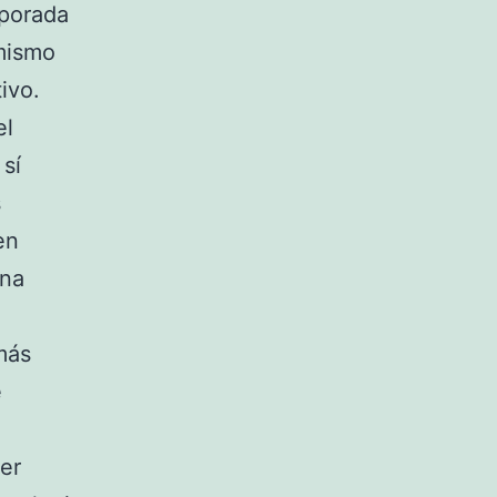
mporada
mismo
ivo.
el
sí
s
en
ina
más
e
ier