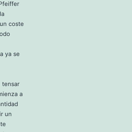
feiffer
la
 un coste
todo
a ya se
 tensar
mienza a
antidad
ir un
ste