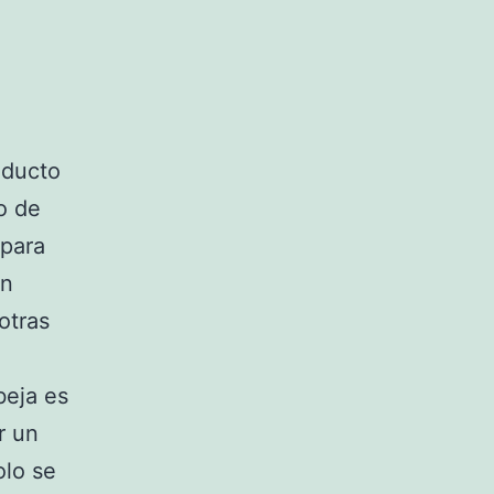
oducto
o de
 para
án
otras
beja es
r un
olo se