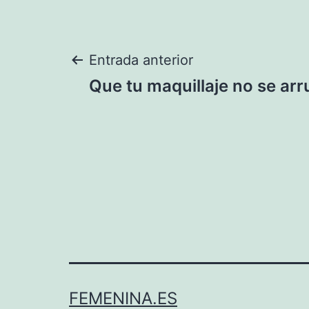
Navegación
Entrada anterior
Que tu maquillaje no se arr
de
entradas
FEMENINA.ES