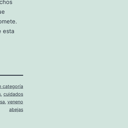
uchos
ue
romete.
e esta
n categoría
s
,
cuidados
nsa
,
veneno
abejas