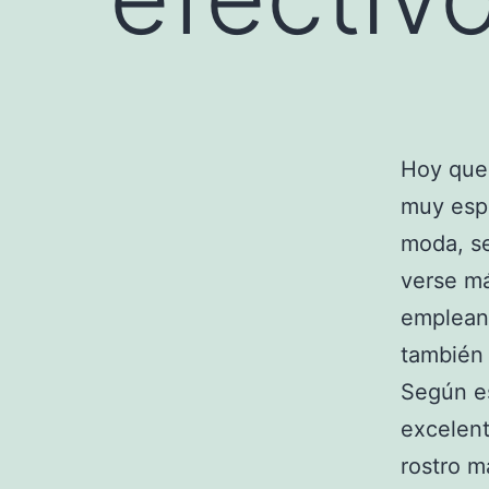
Hoy quer
muy espe
moda, se
verse má
empleand
también
Según e
excelent
rostro m