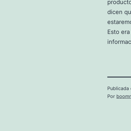
producto
dicen qu
estaremo
Esto era
informac
Publicada 
Por
boomm