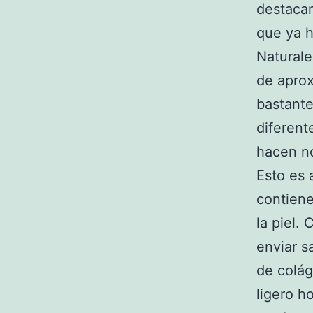
destacan
que ya h
Naturale
de aprox
bastante
diferent
hacen no
Esto es 
contiene
la piel.
enviar s
de colág
ligero h