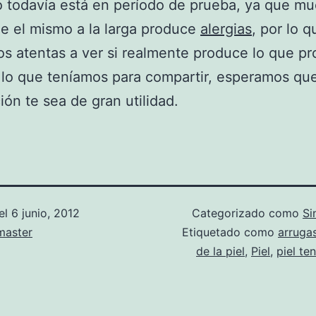
 todavía está en período de prueba, ya que m
e el mismo a la larga produce
alergias
, por lo q
s atentas a ver si realmente produce lo que p
 lo que teníamos para compartir, esperamos qu
ión te sea de gran utilidad.
el
6 junio, 2012
Categorizado como
Si
aster
Etiquetado como
arruga
de la piel
,
Piel
,
piel te