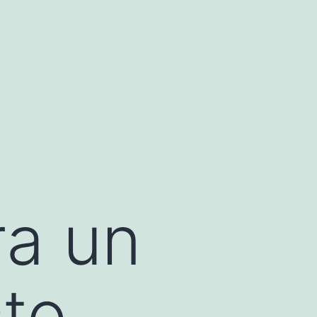
ra un
to