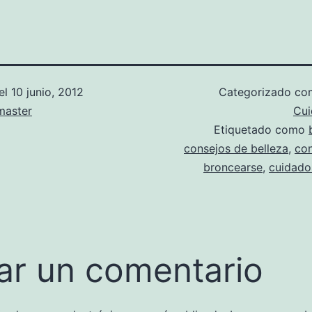
el
10 junio, 2012
Categorizado c
aster
Cui
Etiquetado como
consejos de belleza
,
con
broncearse
,
cuidados
ar un comentario