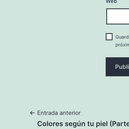
Web
Guard
próxi
Navegación
Entrada anterior
Colores según tu piel (Parte