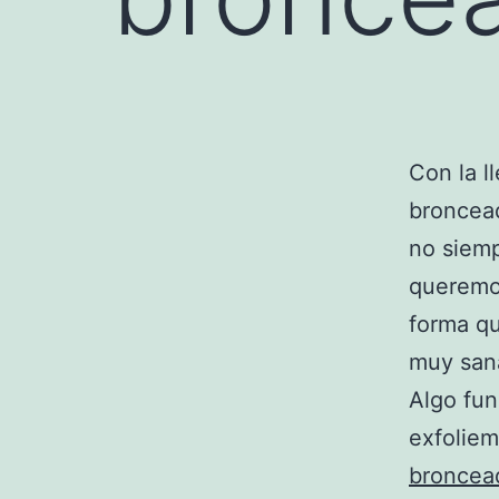
Con la l
broncead
no siemp
queremo
forma qu
muy sana
Algo fun
exfoliem
bronce