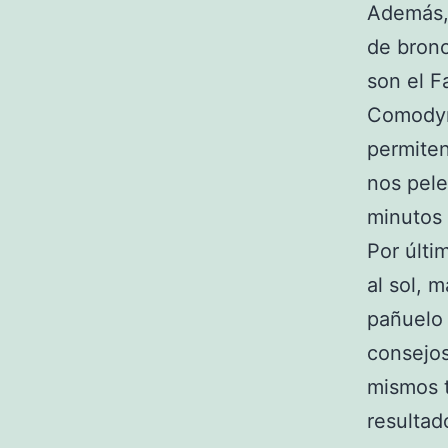
Además, 
de bronc
son el 
Comodyn
permiten
nos pele
minutos 
Por últi
al sol, 
pañuelo 
consejos
mismos t
resultad