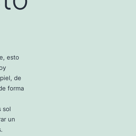
e, esto
hoy
piel, de
de forma
 sol
rar un
.