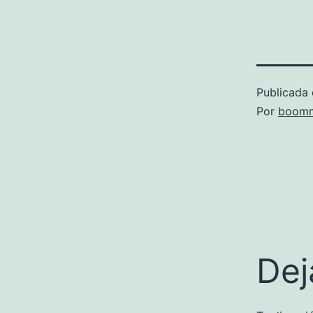
Publicada 
Por
boomm
Dej