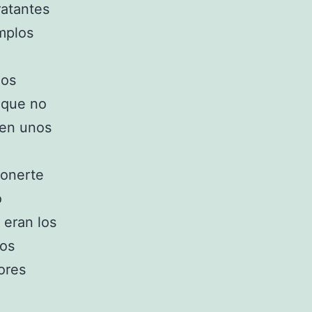
ratantes
mplos
nos
 que no
ren unos
ponerte
o
 eran los
los
ores