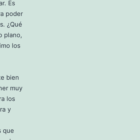
ar. Es
ra poder
as. ¿Qué
o plano,
imo los
o
te bien
ener muy
ra los
ra y
s que