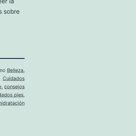
er la
s sobre
omo
Belleza
,
Cuidados
o
,
consejos
dados pies
,
hidratación