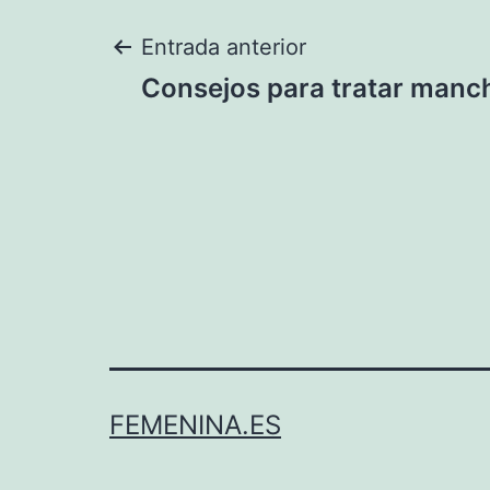
Navegación
Entrada anterior
Consejos para tratar manch
de
entradas
FEMENINA.ES