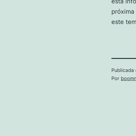
esta inf
próxima
este tem
Publicada 
Por
boomm