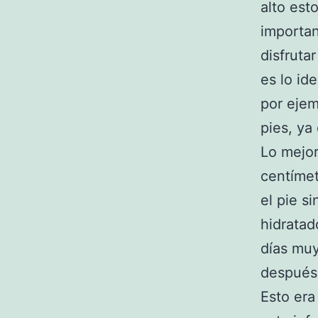
alto est
importa
disfruta
es lo id
por ejem
pies, ya
Lo mejor
centímet
el pie s
hidratad
días muy
después 
Esto era