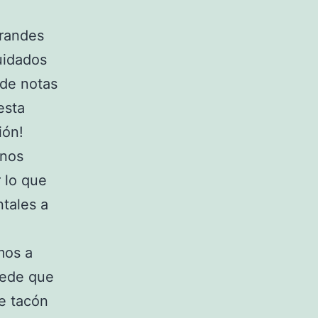
grandes
uidados
 de notas
esta
ión!
rnos
 lo que
tales a
mos a
uede que
e tacón