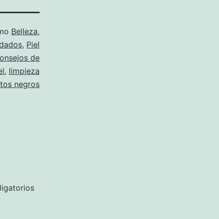
omo
Belleza
,
dados
,
Piel
onsejos de
el
,
limpieza
tos negros
igatorios