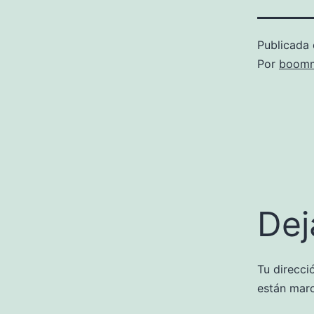
Publicada 
Por
boomm
Dej
Tu direcci
están mar