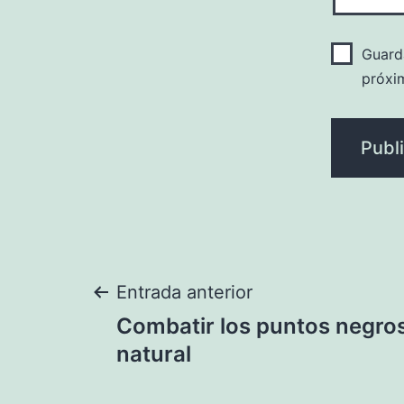
Guard
próxi
Navegación
Entrada anterior
Combatir los puntos negro
de
natural