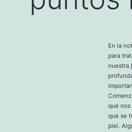
En la no
para tra
nuestra
profunda
importan
Comenzam
que nos 
que se h
piel. Al