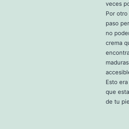
veces po
Por otro
paso per
no podem
crema qu
encontra
maduras,
accesibl
Esto era
que esta
de tu pie