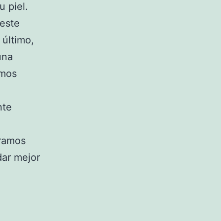
u piel.
 este
 último,
una
emos
,
nte
eramos
dar mejor