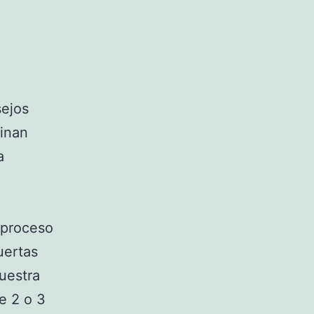
sejos
uinan
a
 proceso
uertas
uestra
de 2 o 3