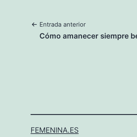
Navegación
Entrada anterior
Cómo amanecer siempre bel
de
entradas
FEMENINA.ES