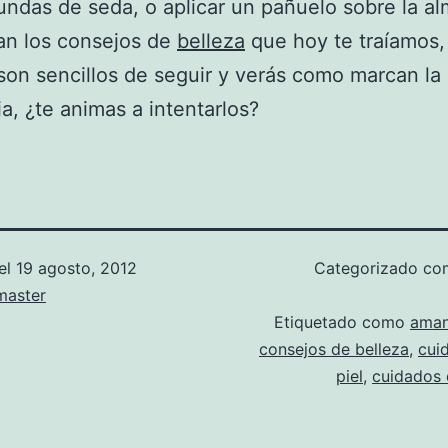
 fundas de seda, o aplicar un pañuelo sobre la a
an los consejos de
belleza
que hoy te traíamos,
on sencillos de seguir y verás como marcan la
ia, ¿te animas a intentarlos?
el
19 agosto, 2012
Categorizado c
aster
Etiquetado como
aman
consejos de belleza
,
cui
piel
,
cuidados 