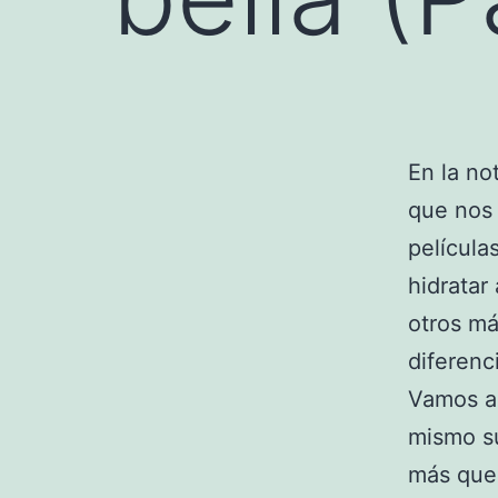
En la no
que nos 
película
hidratar
otros má
diferenc
Vamos a 
mismo su
más que 