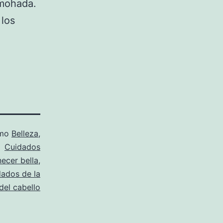
lmohada.
 los
omo
Belleza
,
Cuidados
ecer bella
,
dados de la
del cabello