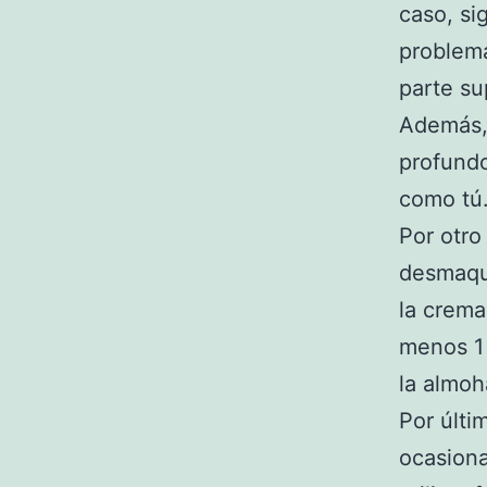
caso, si
problema
parte su
Además,
profundo
como tú
Por otro
desmaqu
la crem
menos 1
la almoh
Por últi
ocasiona