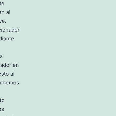
te
en al
ve.
cionador
diante
os
eador en
sto al
anchemos
tz
os