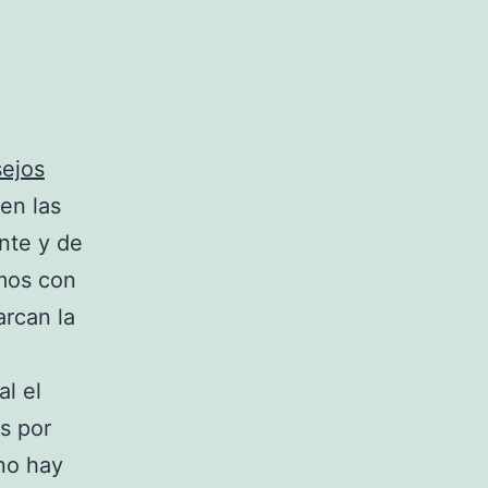
ejos
en las
nte y de
imos con
arcan la
l el
s por
no hay