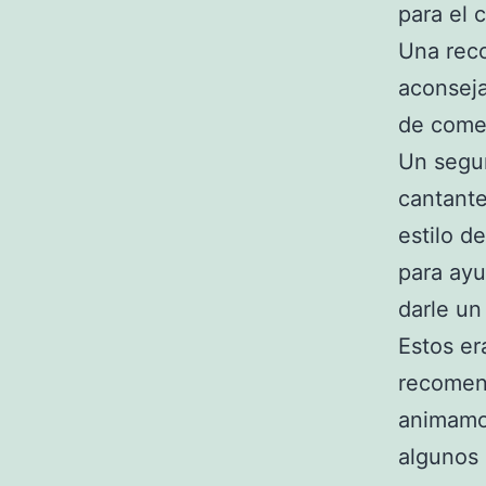
para el 
Una rec
aconseja
de comen
Un segun
cantante
estilo d
para ayu
darle un
Estos er
recomend
animamo
algunos 