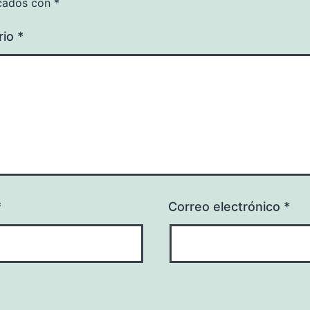
cados con
*
rio
*
*
Correo electrónico
*