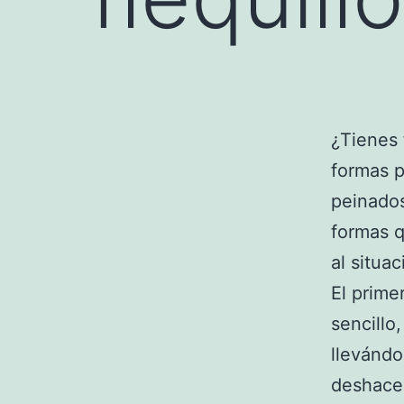
¿Tienes 
formas p
peinados
formas q
al situa
El prime
sencillo
llevándo
deshacer