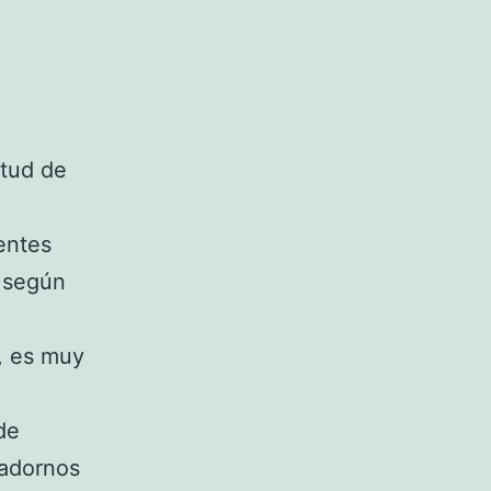
itud de
entes
o según
, es muy
de
 adornos