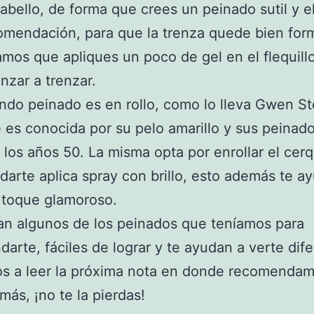
cabello, de forma que crees un peinado sutil y e
omendación, para que la trenza quede bien for
mos que apliques un poco de gel en el flequill
zar a trenzar.
do peinado es en rollo, como lo lleva Gwen Ste
 es conocida por su pelo amarillo y sus peinad
e los años 50. La misma opta por enrollar el cerqu
darte aplica spray con brillo, esto además te a
 toque glamoroso.
an algunos de los peinados que teníamos para
arte, fáciles de lograr y te ayudan a verte dife
s a leer la próxima nota en donde recomenda
más, ¡no te la pierdas!