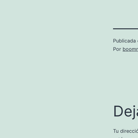
Publicada 
Por
boomm
Dej
Tu direcci