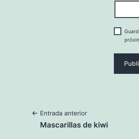
Guard
próxi
Navegación
Entrada anterior
Mascarillas de kiwi
de