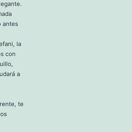
legante.
mada
o antes
fani, la
os con
illo,
yudará a
rente, te
mos