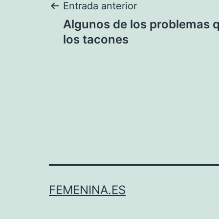
Navegación
Entrada anterior
Algunos de los problemas 
de
los tacones
entradas
FEMENINA.ES