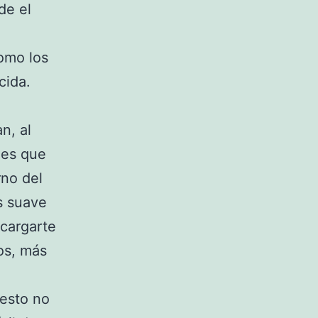
de el
como los
cida.
n, al
nes que
rno del
s suave
ecargarte
os, más
 esto no