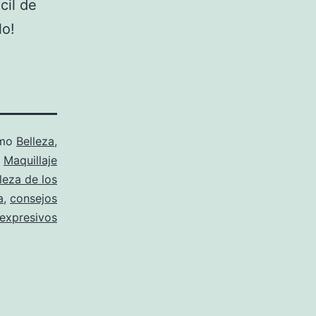
cil de
lo!
omo
Belleza
,
,
Maquillaje
leza de los
a
,
consejos
 expresivos