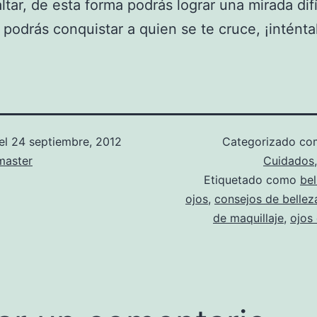
ltar, de esta forma podrás lograr una mirada difí
y podrás conquistar a quien se te cruce, ¡inténta
el
24 septiembre, 2012
Categorizado c
aster
Cuidados
Etiquetado como
bel
ojos
,
consejos de bellez
de maquillaje
,
ojos