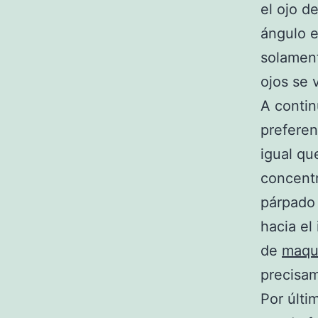
el ojo d
ángulo e
solament
ojos se 
A contin
preferen
igual qu
concentr
párpado 
hacia el
de
maqui
precisam
Por últi