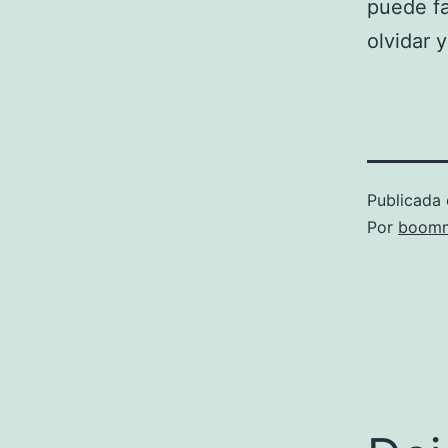
puede fa
olvidar 
Publicada 
Por
boomm