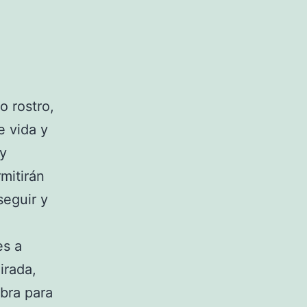
o rostro,
e vida y
oy
mitirán
seguir y
es a
irada,
mbra para