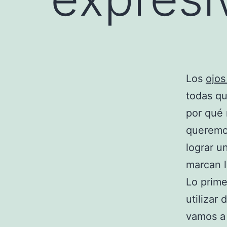
Los
ojo
todas qu
por qué 
queremo
lograr u
marcan l
Lo prim
utilizar
vamos a 