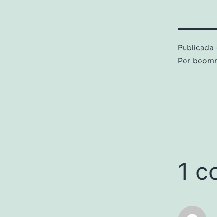
Publicada 
Por
boomm
1 c