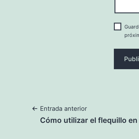
Guard
próxi
Navegación
Entrada anterior
Cómo utilizar el flequillo e
de