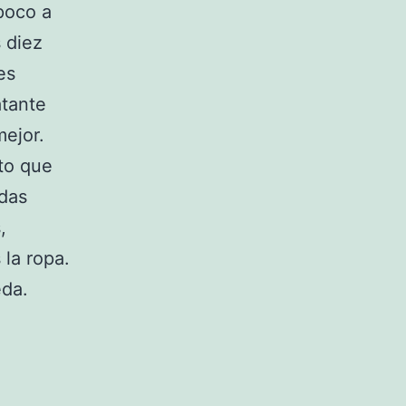
poco a
 diez
es
atante
mejor.
to que
edas
,
 la ropa.
eda.