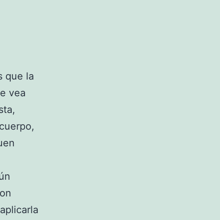
s que la
se vea
sta,
 cuerpo,
uen
aún
con
aplicarla