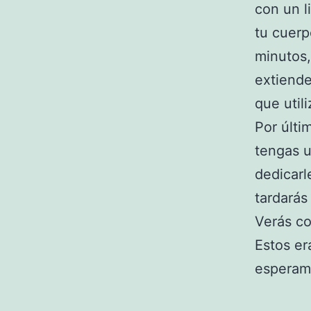
con un l
tu cuerp
minutos,
extiende
que util
Por últi
tengas u
dedicarl
tardarás
Verás c
Estos er
esperamo