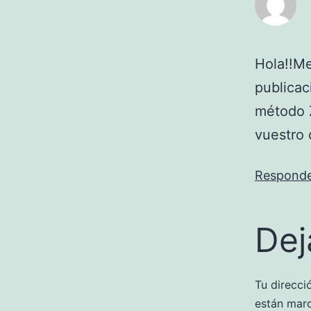
Hola!!Me
publicac
método Z
vuestro 
Respond
Dej
Tu direcci
están mar