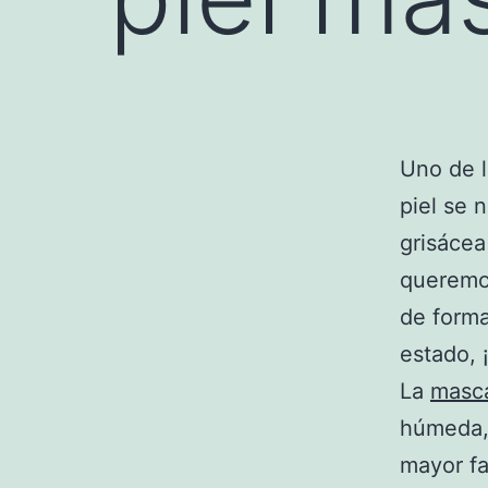
Uno de l
piel se 
grisácea
queremos
de form
estado, 
La
masca
húmeda, 
mayor fa