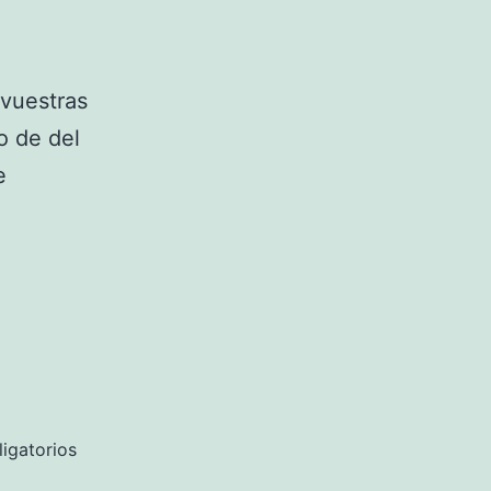
 vuestras
o de del
e
igatorios