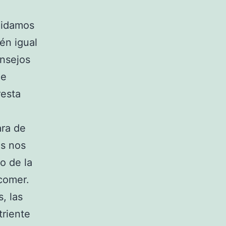
uidamos
én igual
onsejos
de
resta
ara de
es nos
o de la
comer.
, las
triente