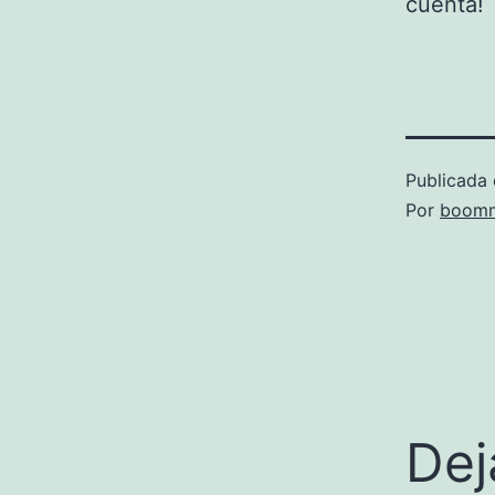
cuenta!
Publicada 
Por
boomm
Dej