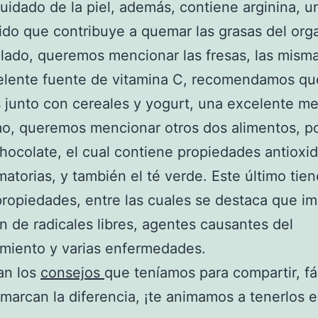
cuidado de la piel, además, contiene arginina, u
do que contribuye a quemar las grasas del org
 lado, queremos mencionar las fresas, las mism
elente fuente de vitamina C, recomendamos qu
s junto con cereales y yogurt, una excelente me
mo, queremos mencionar otros dos alimentos, p
chocolate, el cual contiene propiedades antioxi
matorias, y también el té verde. Este último tie
propiedades, entre las cuales se destaca que im
ón de radicales libres, agentes causantes del
miento y varias enfermedades.
an los
consejos
que teníamos para compartir, fá
 marcan la diferencia, ¡te animamos a tenerlos 