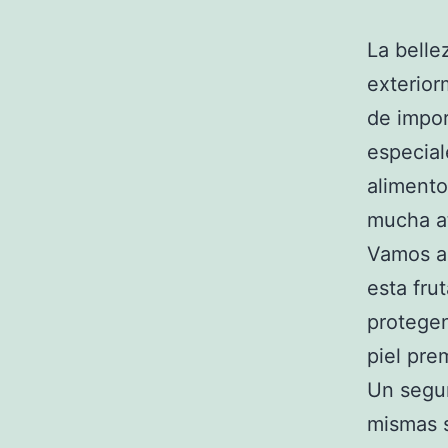
La belle
exterior
de impor
especia
aliment
mucha a
Vamos a
esta fru
protegen
piel pre
Un segu
mismas s