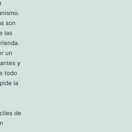
n
anismo.
as son
e las
rienda.
or un
dantes y
ne todo
pide la
ciles de
en