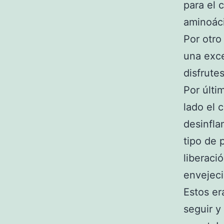
para el 
aminoáci
Por otro
una exc
disfrute
Por últi
lado el 
desinfla
tipo de 
liberaci
envejeci
Estos er
seguir y