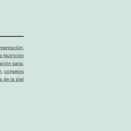
imentación
,
e Nutrición
ación sana
,
n
,
consejos
 de la piel