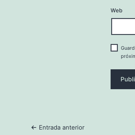
Web
Guard
próxi
Navegación
Entrada anterior