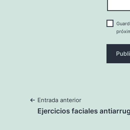
Guard
próxi
Navegación
Entrada anterior
Ejercicios faciales antiarru
de