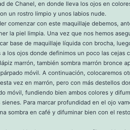
ad de Chanel, en donde lleva los ojos en color
con un rostro limpio y unos labios nude.
der comenzar con este maquillaje debemos, ant
ner la piel limpia. Una vez que nos hemos aseg
icar base de maquillaje líquida con brocha, lueg
a los ojos donde definimos un poco las cejas 
 lápiz marrón, también sombra marrón bronce ap
 párpado móvil. A continuación, colocaremos ot
esta vez en marrón, pero con más destellos do
do móvil, fundiendo bien ambos colores y difu
s sienes. Para marcar profundidad en el ojo vam
una sombra en café y difuminar bien con el resto