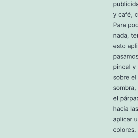
publicid
y café, 
Para po
nada, te
esto apl
pasamos 
pincel y
sobre el
sombra, 
el párpa
hacia la
aplicar 
colores.