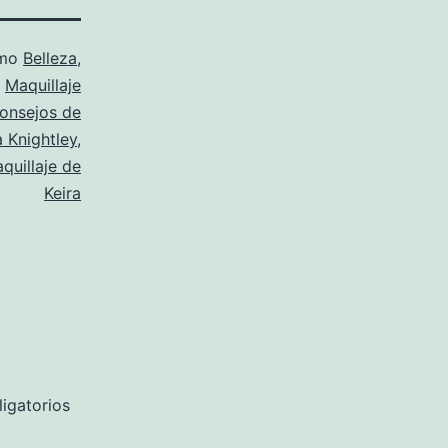
omo
Belleza
,
Maquillaje
onsejos de
a Knightley
,
quillaje de
Keira
igatorios