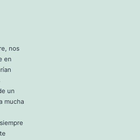
re, nos
e en
rían
s
de un
sta mucha
e siempre
te