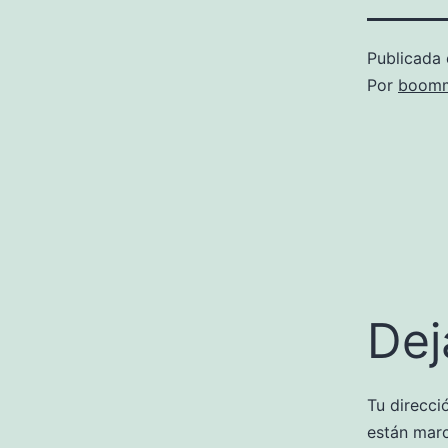
Publicada 
Por
boomm
Dej
Tu direcci
están mar