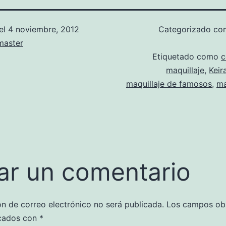
el
4 noviembre, 2012
Categorizado c
aster
Etiquetado como
c
maquillaje
,
Keir
maquillaje de famosos
,
ma
ar un comentario
ón de correo electrónico no será publicada.
Los campos obl
cados con
*