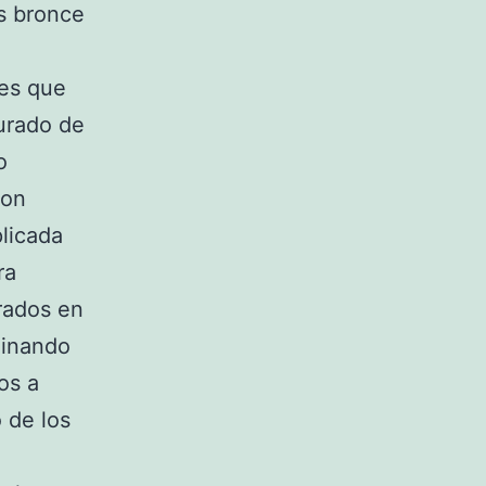
es bronce
es que
urado de
o
con
licada
ra
rados en
minando
os a
 de los