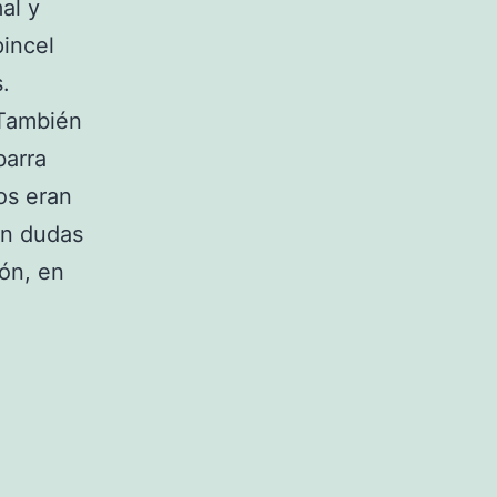
al y
pincel
.
 También
barra
os eran
on dudas
ón, en