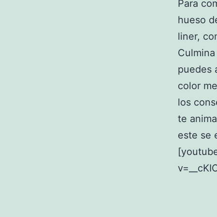
Para com
hueso de
liner, c
Culmina
puedes a
color me
los cons
te anima
este se
[youtub
v=__cKI