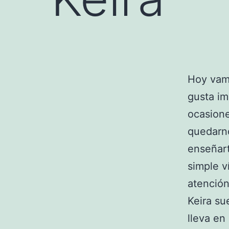
Hoy vam
gusta im
ocasione
quedarn
enseñart
simple v
atención
Keira su
lleva en