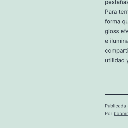
pestañas
Para ter
forma qu
gloss ef
e ilumin
compart
utilidad
Publicada 
Por
boomm