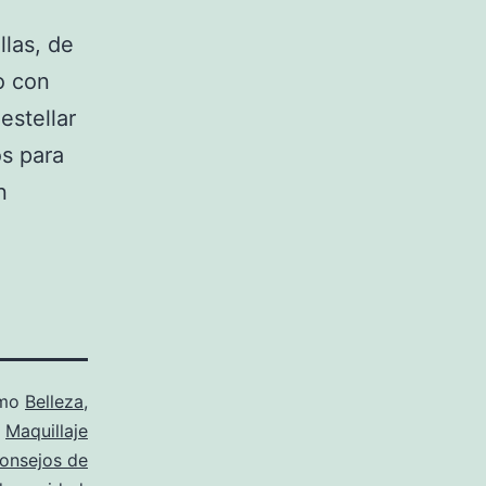
llas, de
o con
estellar
os para
n
omo
Belleza
,
Maquillaje
onsejos de