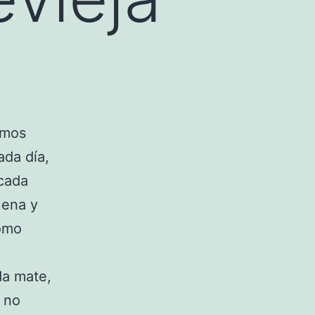
imos
ada día,
 cada
uena y
cómo
da mate,
y no