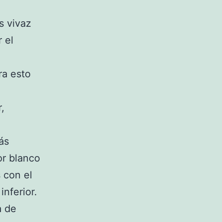
s vivaz
 el
ra esto
,
ás
or blanco
 con el
nferior.
a de