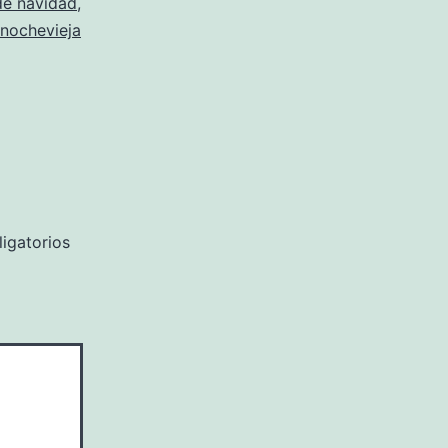
de navidad
,
nochevieja
igatorios