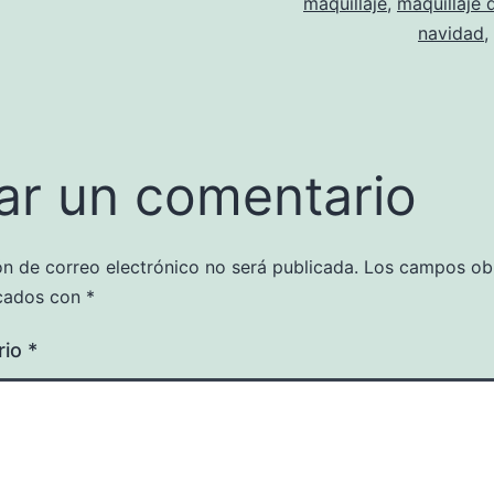
maquillaje
,
maquillaje 
navidad
,
ar un comentario
ón de correo electrónico no será publicada.
Los campos obl
cados con
*
rio
*