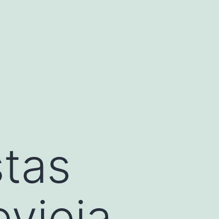
stas
vieja