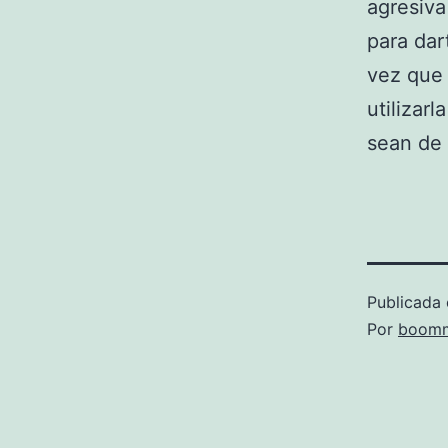
agresiva
para da
vez que 
utilizar
sean de 
Publicada 
Por
boomm