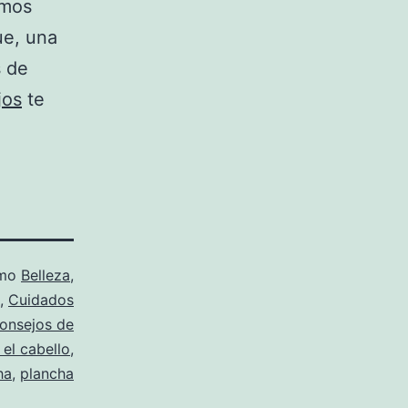
amos
ue, una
s de
jos
te
omo
Belleza
,
,
Cuidados
onsejos de
 el cabello
,
ha
,
plancha