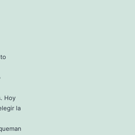
sto
o
s. Hoy
legir la
 queman