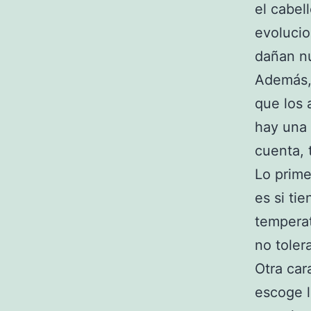
el cabel
evoluci
dañan nu
Además,
que los 
hay una 
cuenta, 
Lo prime
es si tie
temperat
no toler
Otra car
escoge l