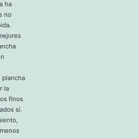
ía ha
e no
ida.
mejores
lancha
en
a plancha
r la
os finos
ados sí.
miento,
s menos