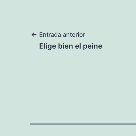
Navegación
Entrada anterior
Elige bien el peine
de
entradas