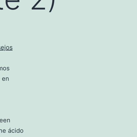
ejos
amos
o en
seen
ne ácido