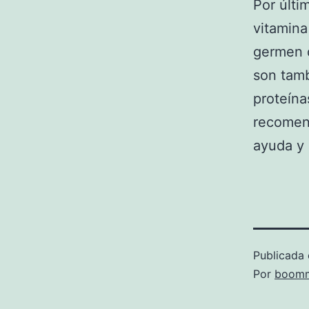
Por últi
vitamina
germen d
son tamb
proteína
recomen
ayuda y 
Publicada 
Por
boomm