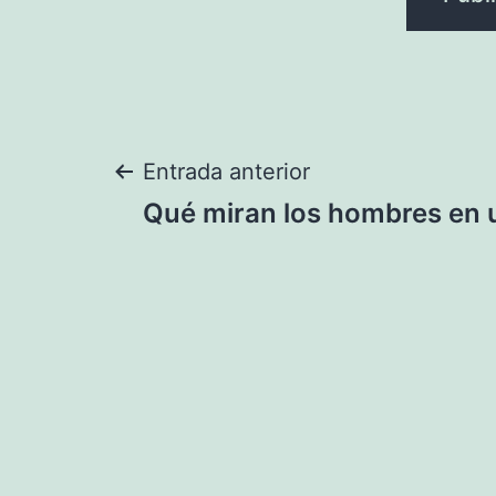
Navegación
Entrada anterior
Qué miran los hombres en 
de
entradas