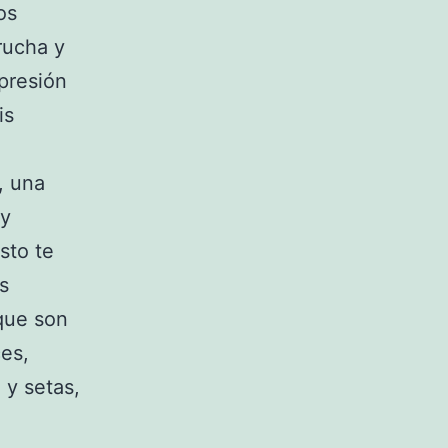
os
rucha y
presión
is
, una
uy
sto te
s
que son
ces,
 y setas,