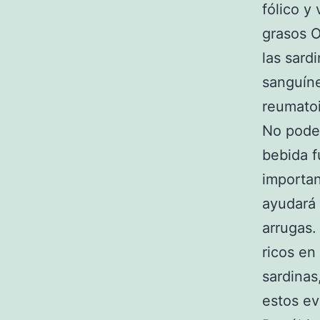
fólico y
grasos O
las sard
sanguíne
reumatoi
No pode
bebida 
importan
ayudará 
arrugas.
ricos en
sardinas
estos ev