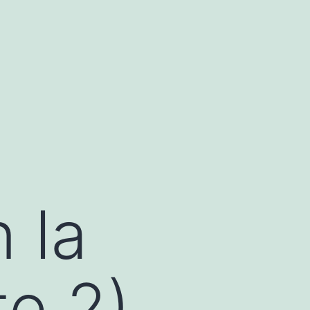
n la
te 2)