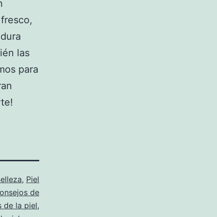
n
fresco,
adura
ién las
amos para
ran
te!
elleza
,
Piel
onsejos de
 de la piel
,