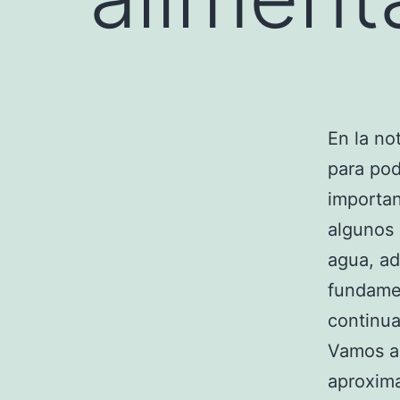
En la no
para pod
importan
algunos 
agua, a
fundame
continu
Vamos a
aproxima