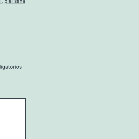
l
,
piel sana
igatorios