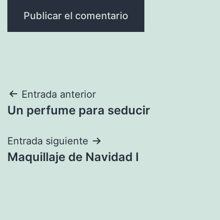
Navegación
Entrada anterior
Un perfume para seducir
de
entradas
Entrada siguiente
Maquillaje de Navidad I