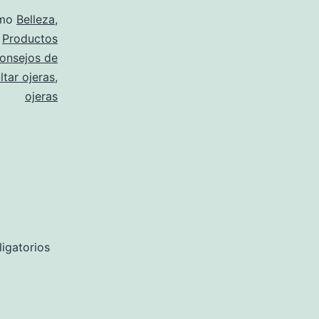
omo
Belleza
,
,
Productos
onsejos de
ltar ojeras
,
ojeras
igatorios