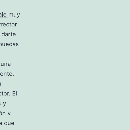
aje
muy
rrector
 darte
 puedas
 una
iente,
n
tor. El
muy
ión y
de que