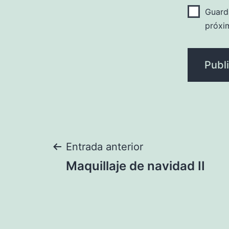
Guard
próxi
Navegación
Entrada anterior
Maquillaje de navidad II
de
entradas