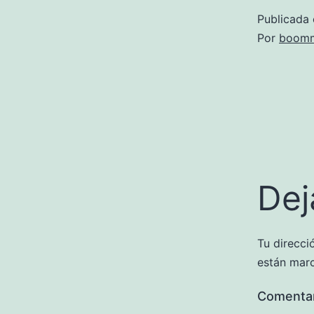
Publicada 
Por
boomm
Dej
Tu direcci
están mar
Comenta