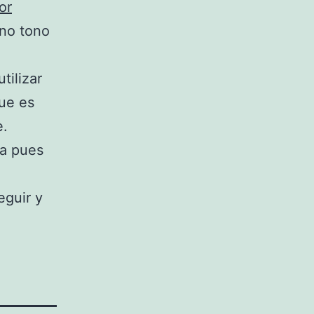
or
uno tono
tilizar
que es
e.
na pues
eguir y