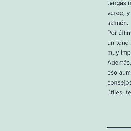
tengas m
verde, y
salmón.
Por últi
un tono 
muy impo
Además, 
eso aume
consejo
útiles, 