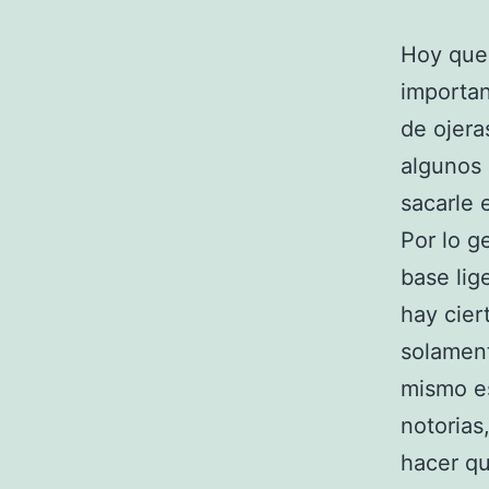
Hoy que
importan
de ojera
algunos 
sacarle 
Por lo g
base lig
hay cier
solament
mismo e
notorias
hacer qu