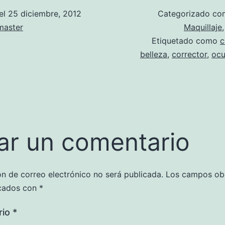
el
25 diciembre, 2012
Categorizado c
aster
Maquillaje
Etiquetado como
c
belleza
,
corrector
,
ocu
ar un comentario
ón de correo electrónico no será publicada.
Los campos obl
cados con
*
rio
*