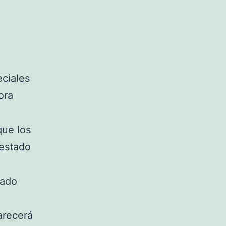
ciales
ora
que los
 estado
tado
arecerá