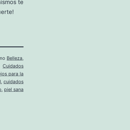
mismos te
uerte!
omo
Belleza
,
Cuidados
jos para la
l
,
cuidados
o
,
piel sana