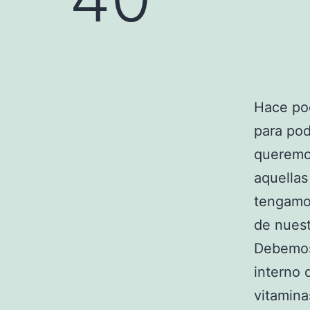
Hace po
para pod
queremos
aquellas
tengamos
de nues
Debemos 
interno 
vitamina