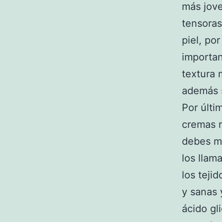
más jove
tensoras
piel, po
importan
textura 
además s
Por últi
cremas r
debes mi
los llam
los teji
y sanas 
ácido gli