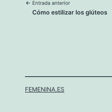
Navegación
Entrada anterior
Cómo estilizar los glúteos
de
entradas
FEMENINA.ES