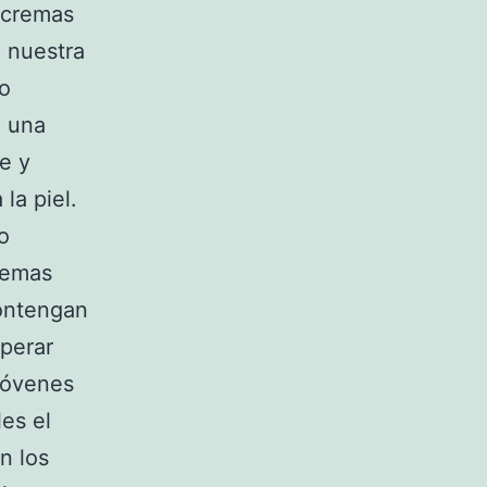
 cremas
 nuestra
go
n una
e y
la piel.
o
remas
contengan
uperar
 jóvenes
es el
an los