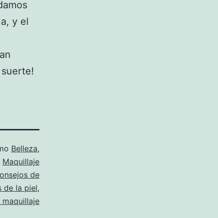
ndamos
a, y el
ran
 suerte!
omo
Belleza
,
,
Maquillaje
onsejos de
 de la piel
,
r maquillaje