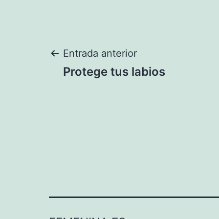
Navegación
Entrada anterior
Protege tus labios
de
entradas