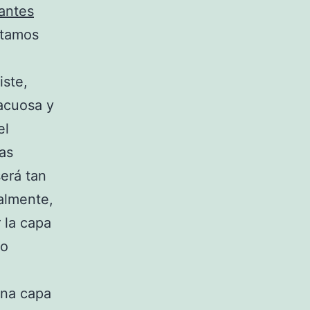
antes
ontamos
ste,
acuosa y
el
as
erá tan
ralmente,
 la capa
to
una capa