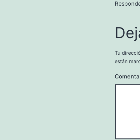
Respond
Dej
Tu direcci
están mar
Comenta