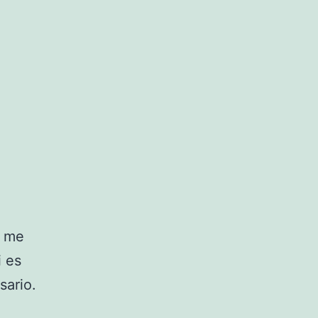
o me
i es
sario.