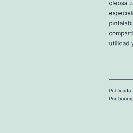
oleosa t
especial
pintalab
comparti
utilidad
Publicada 
Por
boomm