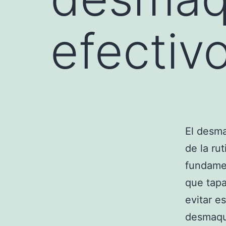
efectiv
El desm
de la ru
fundamen
que tapa
evitar e
desmaqu