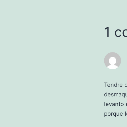
1 c
Tendre q
desmaqui
levanto 
porque l