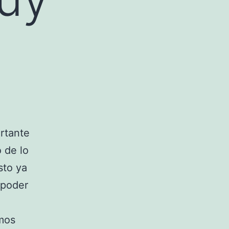
rtante
 de lo
sto ya
 poder
mos