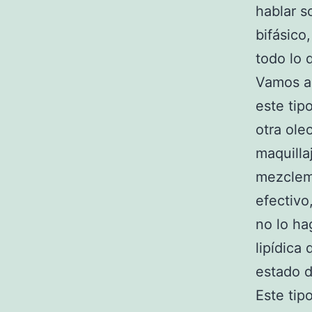
hablar s
bifásico
todo lo 
Vamos a
este tip
otra ole
maquilla
mezclemo
efectivo
no lo ha
lipídica
estado d
Este tip