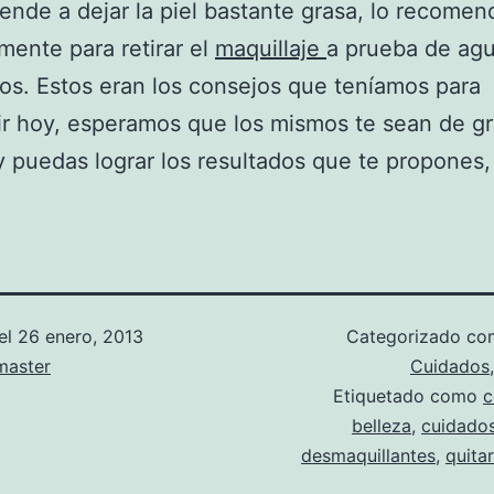
iende a dejar la piel bastante grasa, lo recome
mente para retirar el
maquillaje
a prueba de agu
ios. Estos eran los consejos que teníamos para
r hoy, esperamos que los mismos te sean de g
 y puedas lograr los resultados que te propones,
el
26 enero, 2013
Categorizado c
aster
Cuidados
Etiquetado como
c
belleza
,
cuidados
desmaquillantes
,
quita