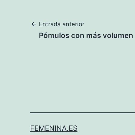
Navegación
Entrada anterior
Pómulos con más volumen
de
entradas
FEMENINA.ES