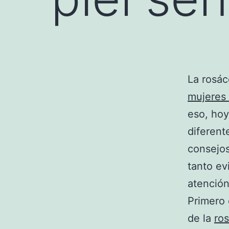
La rosác
mujeres
eso, hoy
diferent
consejos
tanto ev
atención
Primero 
de la
ro