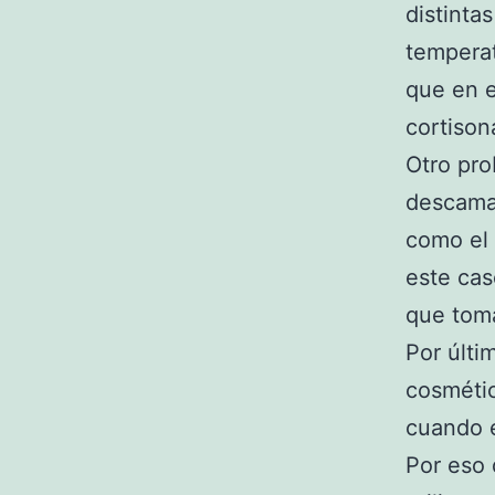
distinta
temperat
que en e
cortison
Otro pro
descamac
como el 
este cas
que toma
Por últi
cosmétic
cuando e
Por eso