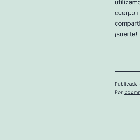
utilizam
cuerpo n
comparti
¡suerte!
Publicada 
Por
boomm