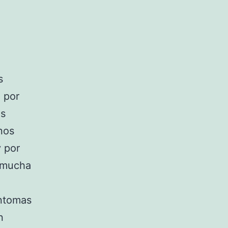
s
 por
os
nos
y por
a mucha
íntomas
n