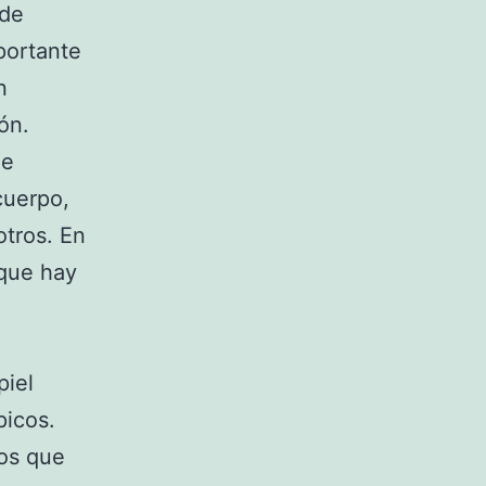
 de
portante
n
ón.
de
cuerpo,
otros. En
nque hay
piel
picos.
os que