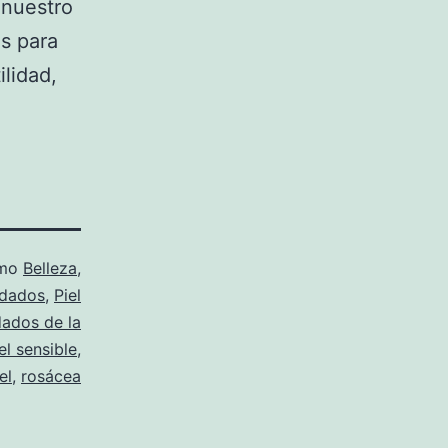
 nuestro
s para
lidad,
omo
Belleza
,
dados
,
Piel
dados de la
el sensible
,
el
,
rosácea