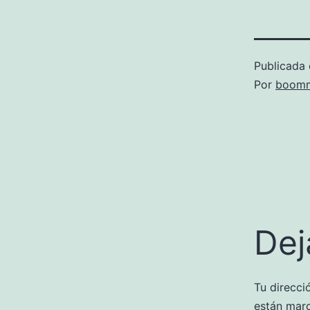
Publicada 
Por
boomm
Dej
Tu direcci
están mar