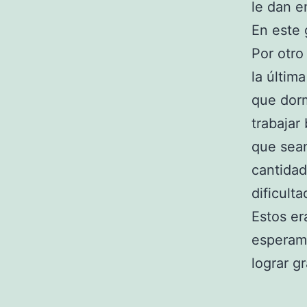
le dan e
En este 
Por otro
la últim
que dorm
trabajar
que sean
cantidad
dificult
Estos er
esperam
lograr g