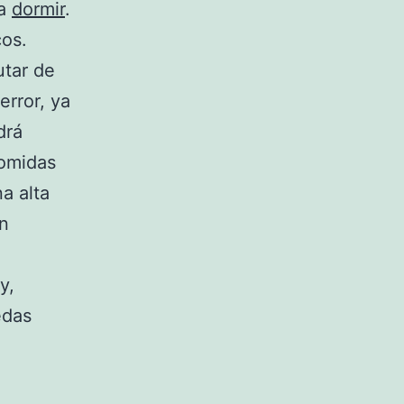
 a
dormir
.
cos.
utar de
error, ya
drá
comidas
a alta
an
y,
edas