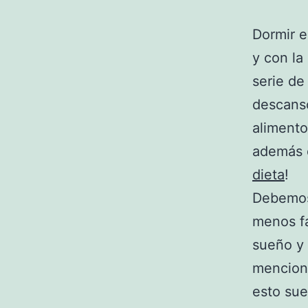
Dormir 
y con l
serie d
descans
alimento
además d
dieta
!
Debemos
menos fá
sueño y
menciona
esto sue