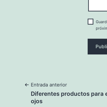
Guard
próxi
Navegación
Entrada anterior
Diferentes productos para 
de
ojos