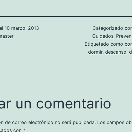
el
10 marzo, 2013
Categorizado c
aster
Cuidados
,
Preven
Etiquetado como
con
dormir
,
descanso
,
d
ar un comentario
ón de correo electrónico no será publicada.
Los campos obl
cados con
*