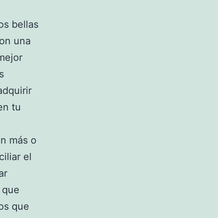
s bellas
con una
mejor
s
dquirir
en tu
on más o
iliar el
ar
e que
tos que