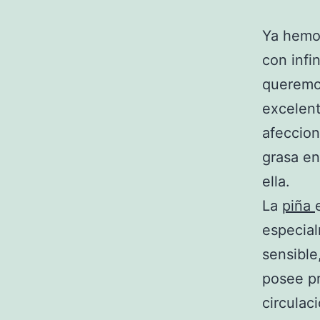
Ya hemos
con infi
queremos
excelent
afeccion
grasa en
ella.
La
piña
especial
sensible
posee pr
circulac