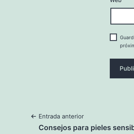
Web
Guard
próxi
Navegación
Entrada anterior
Consejos para pieles sensi