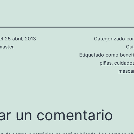
el
25 abril, 2013
Categorizado c
aster
Cui
Etiquetado como
benefi
piñas
,
cuidados
mascar
ar un comentario