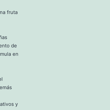
na fruta
ñas
ento de
umula en
el
además
ativos y