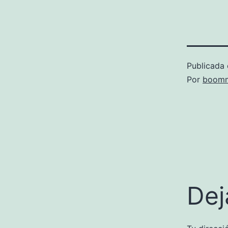
Publicada 
Por
boomm
Dej