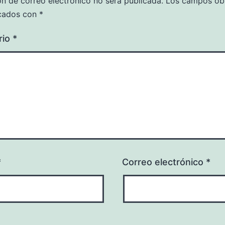
ón de correo electrónico no será publicada.
Los campos obl
cados con
*
rio
*
*
Correo electrónico
*