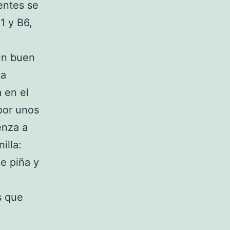
ientes se
1 y B6,
 un buen
ta
 en el
 por unos
enza a
illa:
de piña y
s que