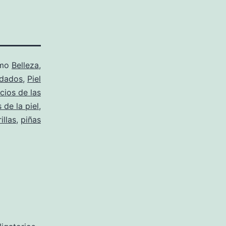
omo
Belleza
,
dados
,
Piel
cios de las
 de la piel
,
illas
,
piñas