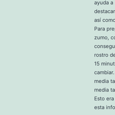
ayuda a 
destacan
así como
Para pre
zumo, c
consegu
rostro d
15 minut
cambiar.
media ta
media ta
Esto era
esta inf