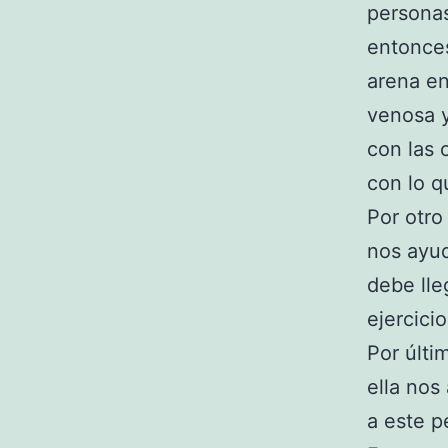
personas
entonces
arena en
venosa y
con las 
con lo q
Por otro
nos ayud
debe lle
ejercici
Por últi
ella nos
a este p