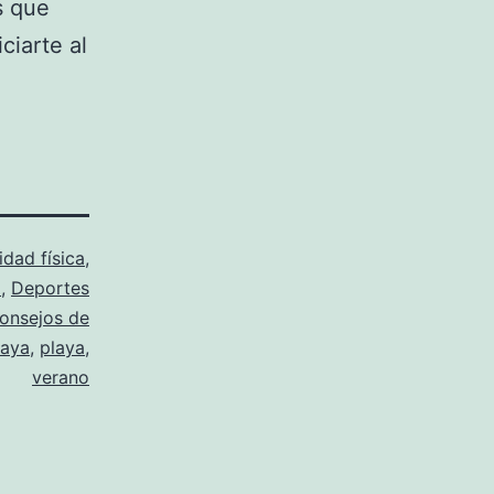
s que
ciarte al
idad física
,
a
,
Deportes
onsejos de
laya
,
playa
,
verano