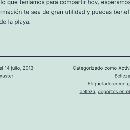
 lo que teníamos para compartir hoy, esperamo
ormación te sea de gran utilidad y puedas benefi
e la playa.
el
14 julio, 2013
Categorizado como
Activ
aster
Bellez
Etiquetado como
c
belleza
,
deportes en p