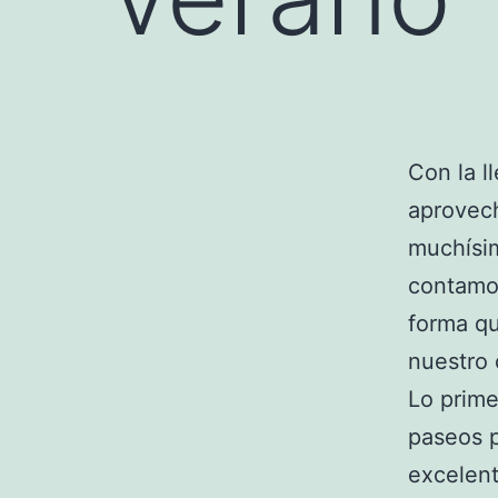
Con la l
aprovech
muchísim
contamo
forma qu
nuestro 
Lo prim
paseos p
excelent