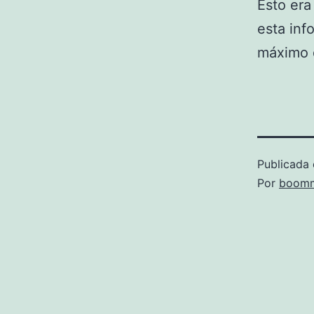
Esto era
esta inf
máximo d
Publicada 
Por
boomm