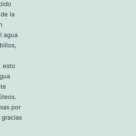
pido
de la
n
l agua
illos,
, esto
agua
ste
úteos.
lsas por
 gracias