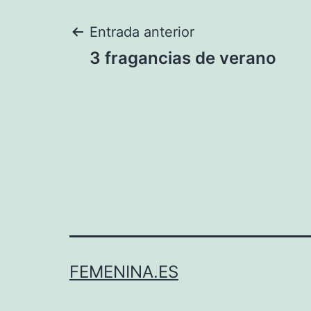
Navegación
Entrada anterior
3 fragancias de verano
de
entradas
FEMENINA.ES