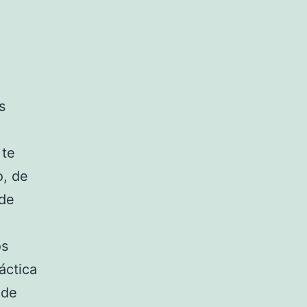
s
 te
, de
 de
os
áctica
 de