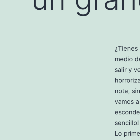
¿Tienes 
medio de
salir y 
horroriz
note, si
vamos a 
esconder
sencillo!
Lo prime