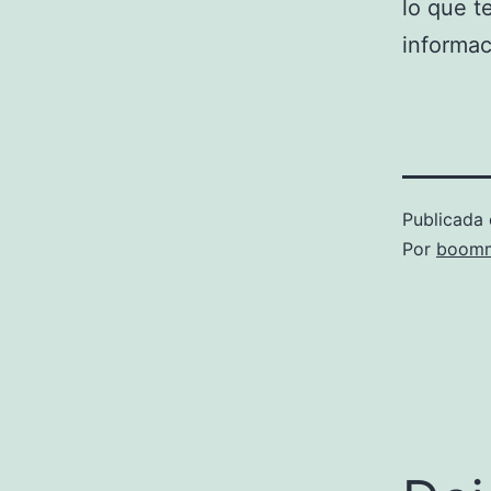
lo que t
informac
Publicada 
Por
boomm