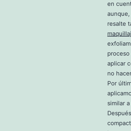
en cuent
aunque, 
resalte 
maquilla
exfoliam
proceso 
aplicar 
no hacer
Por últi
aplicamo
similar 
Después 
compacto