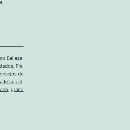
a
omo
Belleza
,
dados
,
Piel
onsejos de
 de la piel
,
rano
,
grano