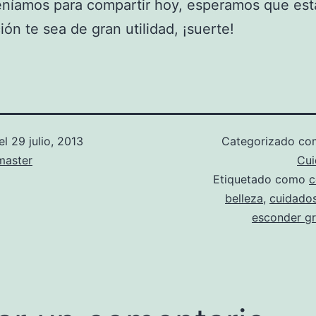
eníamos para compartir hoy, esperamos que est
ión te sea de gran utilidad, ¡suerte!
el
29 julio, 2013
Categorizado c
aster
Cui
Etiquetado como
c
belleza
,
cuidados
esconder g