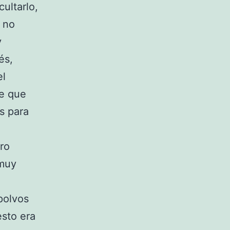
ultarlo,
 no
y
és,
el
ne que
s para
ero
 muy
polvos
esto era