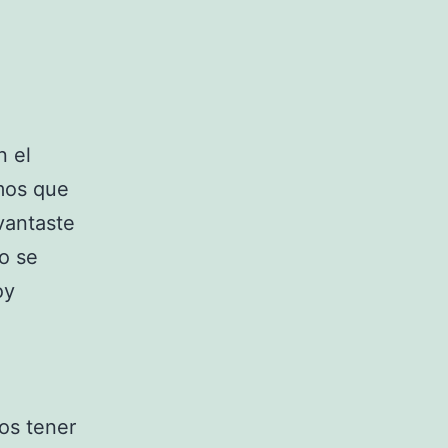
n el
emos que
vantaste
o se
oy
os tener