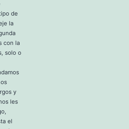
e
tipo de
eje la
egunda
s con la
s, solo o
endamos
nos
rgos y
nos les
go,
ta el