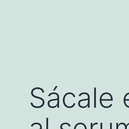
Saltar
al
contenido
Sácale 
al seru