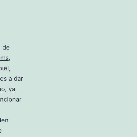
e de
ums
,
iel,
os a dar
ho, ya
ncionar
den
e