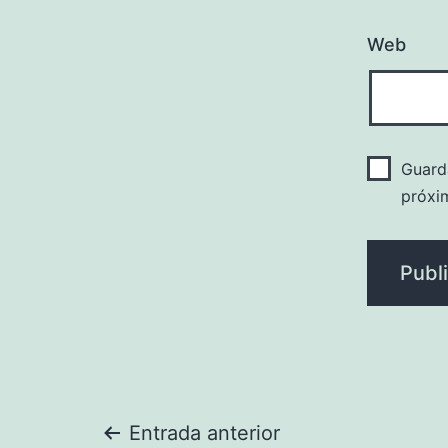
Web
Guard
próxi
Navegación
Entrada anterior