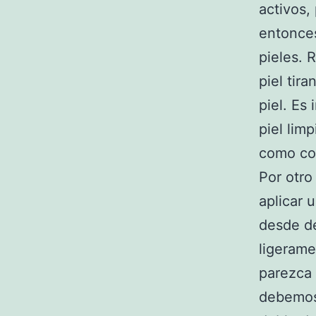
activos,
entonce
pieles. 
piel tir
piel. Es
piel lim
como com
Por otro
aplicar 
desde de
ligerame
parezca 
debemos 