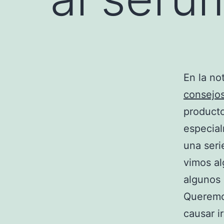
En la no
consejo
producto
especia
una seri
vimos a
algunos 
Queremo
causar i